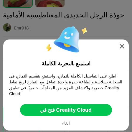
خوذة الرجل الحديدي المغناطيسية الأمامية
Emr918
Print Settings (1)
تنكر
أزياء
إضافة




SPARK
K2 SE
K2
K2 Pro
K2 Plus
الجميع
استمتع بالتجربة الكاملة
اطلع على التفاصيل الكاملة للنماذج، واستمتع بتقسيم النماذج في
0.2mm layer, 2 walls, 10 infill
السحابة بسلاسة والطباعة بنقرة واحدة. تفاعل مع النماذج لربح نقاط
13h 09m
7 plates
491.55g



حصرية واكتشاف المزيد من المفاجآت حصريًا في تطبيق Creality
Cloud!
فتح في Creality Cloud
فتح في Creality Cloud
تقطيع سحابي

الغاء