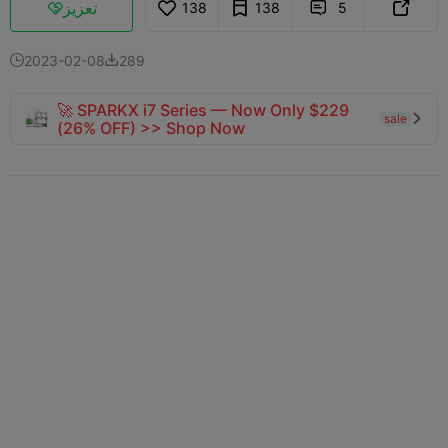
تعزيز
138
138
5



2023-02-08
289


🚀 SPARKX i7 Series — Now Only $229
sale

(26% OFF) >> Shop Now