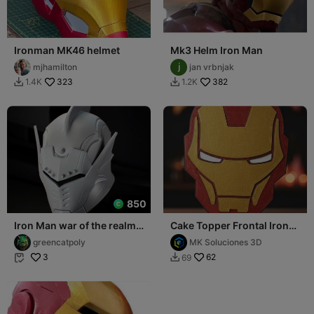
Ironman MK46 helmet
Mk3 Helm Iron Man
mjhamilton
jan vrbnjak
323
382
1.4K
1.2K


850
Iron Man war of the realms
Cake Topper Frontal Iron-
Helmet Fan Art
Man
greencatpoly
MK Soluciones 3D
3
62
69

