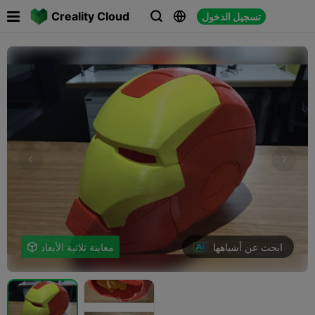

Creality Cloud
تسجيل الدخول



ابحث عن أشباهها
معاينة ثلاثية الأبعاد
