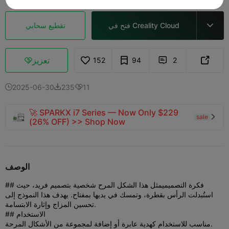
فتح في Creality Cloud
تقطيع سحابي

تعزيز
152
94
2



2025-06-30
235
11



🚀 SPARKX i7 Series — Now Only $229
sale

(26% OFF) >> Shop Now
الوصف
## فكرة التصميم
يمثل هذا الشكل المرح شخصية بتصميم فريد، حيث
استُبدلت الرأس بقطرة، وتمسك في يديها بمفتاح. يهدف هذا النموذج إلى
تحسين المزاج وإثارة الابتسامة.
## الاستخدام
مناسب للاستخدام كهدية عابرة أو إضافة لمجموعة من الأشكال المرحة.