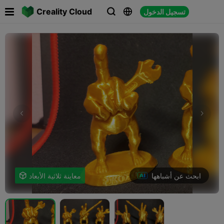

Creality Cloud
تسجيل الدخول



ابحث عن أشباهها
معاينة ثلاثية الأبعاد
