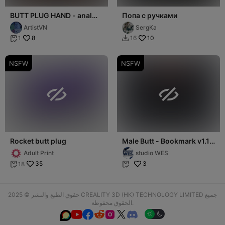
BUTT PLUG HAND - anal
Попа с ручками
plug HAND
ArtistVN
SergKa
8
10
1
16


NSFW
NSFW


Rocket butt plug
Male Butt - Bookmark v1.1
(double sided)
Adult Print
studio WES
35
3
18


حقوق الطبع والنشر © 2025 CREALITY 3D (HK) TECHNOLOGY LIMITED جميع
الحقوق محفوظة.





