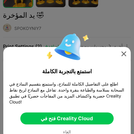
يد المؤخرة 🤣
SPOKOYNIY7
Print Settings (2)
أخرى
مجسمات مصغرة
إضافة




SPARK
K2 SE
K2
K2 Pro
K2 Plus
الجميع
استمتع بالتجربة الكاملة
طبقة 0.2 ملم، 4 جدران، تعبئة 5%
اطلع على التفاصيل الكاملة للنماذج، واستمتع بتقسيم النماذج في
المؤلف
01h 51m
1 plates
19.51g



السحابة بسلاسة والطباعة بنقرة واحدة. تفاعل مع النماذج لربح نقاط
حصرية واكتشاف المزيد من المفاجآت حصريًا في تطبيق Creality
Cloud!
طبقة 0.2 ملم، جداران، تعبئة 15%
فتح في Creality Cloud
52m 48s
1 plates
9.39g



الغاء