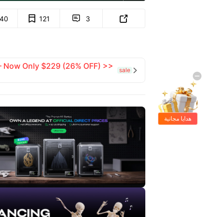
140
121
3


 — Now Only $229 (26% OFF) >>
sale

هدايا مجانية