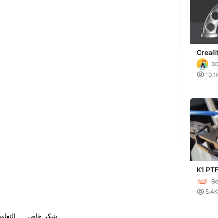
Creali
PTFE 
3
degre

10.1
K1 PT
Bo

5.4K
شكر خاص
التعاو