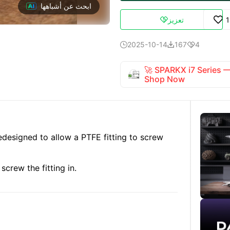
ابحث عن أشباهها
تعزيز

2025-10-14
167
4



🚀 SPARKX i7 Series
Shop Now
edesigned to allow a PTFE fitting to screw
crew the fitting in.