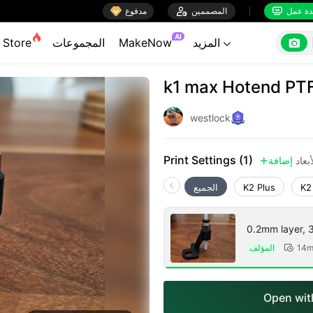

ة عمل
المصممين

مدفوع


AI

المزيد
MakeNow
المجموعات
Store

k1 max Hotend PTFE
westlock
Print Settings (1)
بعاد
إضافة

K2
K2 Plus
الجميع
0.2mm layer, 3 
المؤلف
14m

Open with