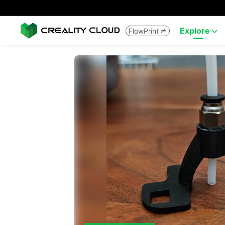
Explore
FlowPrint

