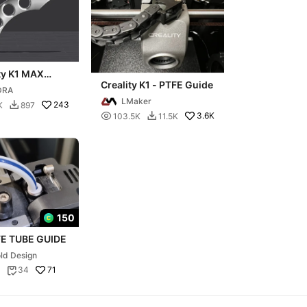
ty K1 MAX
Creality K1 - PTFE Guide
guide 90
DRA
es
LMaker
243
K
897


3.6K
103.5K
11.5K

150
FE TUBE GUIDE
ld Design
71
34
