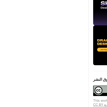
ق النشر
This wor
CC BY يسمح هذا الترخيص المستخدمين المكررين بتوزيع