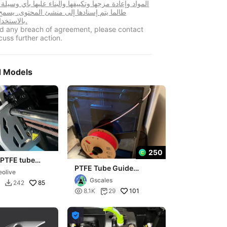
المواد وإعادة مزجها وتكييفها والبناء عليها بأي وسيلة
طالما يتم إسنادها إلى منشئ المحتوى. يسم
بالاستخدام التجاري.
ind any breach of agreement, please contact
cuss further action.
d Models
250
 PTFE tube
PTFE Tube Guide
ty k1 Max -
eolive
(K1/K1C/K1 Max)
d CFS
Gscales
85
242


101
8.1K
29

