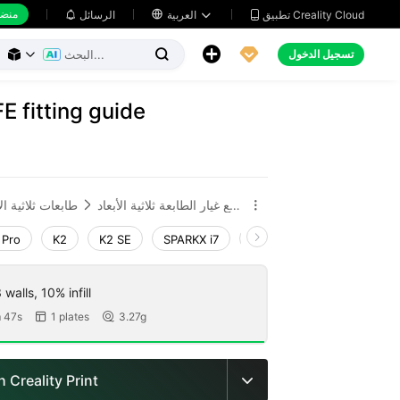
منضد
تطبيق Creality Cloud
العربية

الرسائل





تسجيل الدخول



 fitting guide
قطع غيار الطابعة ثلاثية الأبعاد
طابعات ثلاثية الأ


 Pro
K2
K2 SE
SPARKX i7
Creality Hi
Ender-3 V
walls, 10% infill
 47s
1 plates
3.27g


 Creality Print
