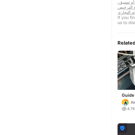
 أو تنسيق،
ح الترخيص
If you f
us to dis
Relate
Guide
Creali
Al
Hoten

4.7K
