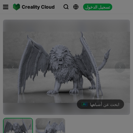

Creality Cloud
تسجيل الدخول



ابحث عن أشباهها