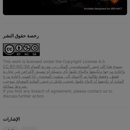
رخصة حقوق النشر
This work is licensed under the Copyright License 4.0.
CC BY-NC-SA يسمح هذا الترخيص المستخدمين المكررين بتوزيع المواد
وإعادة مزجها وتكييفها والبناء عليها بأي وسيلة أو تنسيق لأغراض غير تجارية
فقط، وفقط طالما تم الإسناد إلى منشئ المحتوى. إذا قمت بإعادة مزج
المادة أو تكييفها أو البناء عليها، فيجب عليك ترخيص المادة المعدلة بموجب
شروط مماثلة.
If you find any breach of agreement, please contact us to
discuss further action.
الإشارات