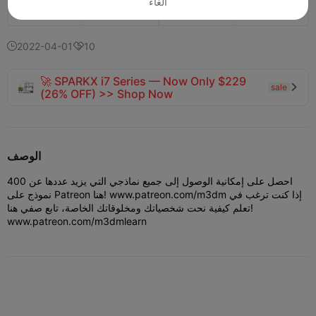
الغاء
585
243
26


2022-04-01
10


🚀 SPARKX i7 Series — Now Only $229
sale

(26% OFF) >> Shop Now
الوصف
احصل على إمكانية الوصول إلى جميع نماذجي التي يزيد عددها عن 400
نموذج على Patreon هنا! www.patreon.com/m3dm إذا كنت ترغب في
تعلم كيفية نحت شخصياتك ومخلوقاتك الخاصة، تابع صفي هنا!
www.patreon.com/m3dmlearn