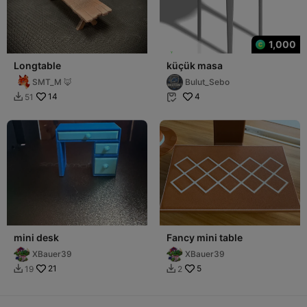
1,000
Longtable
küçük masa
SMT_M 🦊
Bulut_Sebo
14
4
51


mini desk
Fancy mini table
XBauer39
XBauer39
21
5
19
2

