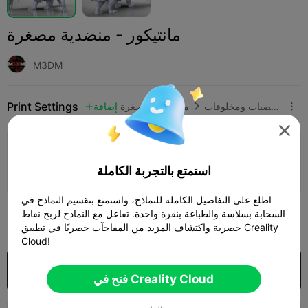
مانتيكور - منضدية مصغرة
M3DM
Print Settings
شخصيات ومخلوقات
مجسمات مصغرة
إضافة




إضافة إعدادات الطباعة

استمتع بالتجربة الكاملة
كسب المزيد من النقاط
اطلع على التفاصيل الكاملة للنماذج، واستمتع بتقسيم النماذج في
100
السحابة بسلاسة والطباعة بنقرة واحدة. تفاعل مع النماذج لربح نقاط

حصرية واكتشاف المزيد من المفاجآت حصريًا في تطبيق Creality
Cloud!
شراء
فتح في Creality Cloud