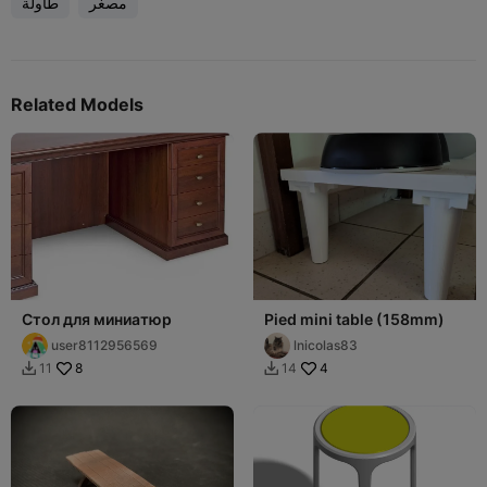
مصغر
طاولة
Related Models
Стол для миниатюр
Pied mini table (158mm)
user8112956569
lnicolas83
8
4
11
14

