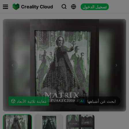

Creality Cloud
تسجيل الدخول



ابحث عن أشباهها
معاينة ثلاثية الأبعاد
