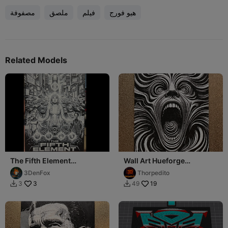
هيو فورج
فيلم
ملصق
مصفوفة
Related Models
The Fifth Element
Wall Art Hueforge
Hueforge 139x200
Mil_rallas
3DenFox
Thorpedito
3
19
3
49

