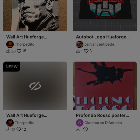
Wall Art Hueforge
Autobot Logo Hueforge
Arni_Front_
Relief
Thorpedito
partial centipede
15
3
26
1


NSFW

Wall Art Hueforge
Profondo Rosso poster
Abu_Cañera
Hueforge
Thorpedito
Gianmarco D'Antonio
12
12

