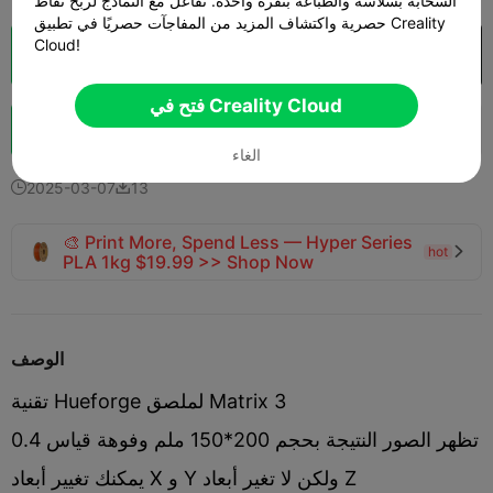
السحابة بسلاسة والطباعة بنقرة واحدة. تفاعل مع النماذج لربح نقاط
حصرية واكتشاف المزيد من المفاجآت حصريًا في تطبيق Creality
Cloud!
فتح في Creality Cloud
تقطيع سحابي

فتح في Creality Cloud
تعزيز
9
7



الغاء
2025-03-07
13


🎨 Print More, Spend Less — Hyper Series
hot

PLA 1kg $19.99 >> Shop Now
الوصف
تقنية Hueforge لملصق Matrix 3
تظهر الصور النتيجة بحجم 200*150 ملم وفوهة قياس 0.4
يمكنك تغيير أبعاد X و Y ولكن لا تغير أبعاد Z