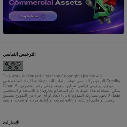
الترخيص القياسي
This work is licensed under the Copyright License 4.0.
الترخيص القياسي تتوفر ملفات النماذج ثلاثية الأبعاد المباعة على Creality
Cloud بموجب ترخيص قياسي له قيود معينة. وعلى وجه الخصوص، لا
يمكن استخدام هذه الملفات لأي استخدام تجاري؛ إنه للاستخدام الشخصي
فقط. لا يجوز مشاركة النموذج ثلاثي الأبعاد أو أي جزء من النموذج بتنسيق
رقمي أو مادي أو نقله أو إعادة توزيعه أو إعادة مزجه أو نسخه أو بيعه.
الإشارات