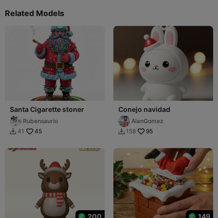
Related Models
Santa Cigarette stoner
Conejo navidad
Rubensaurio
AlanGomez
45
95
41
158


200
149