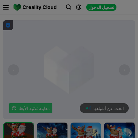

Creality Cloud
تسجيل الدخول




ابحث عن أشباهها
معاينة ثلاثية الأبعاد

