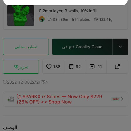
0.2mm layer, 3 walls, 10% infill
03h 39m
1 plates
122.41g



فتح في Creality Cloud
تقطيع سحابي

تعزيز
138
92
11



2022-12-08
721
4



🚀 SPARKX i7 Series — Now Only $229
sale

(26% OFF) >> Shop Now
الوصف