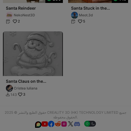
Santa Reindeer
Santa Stuck in the
Chimney Funny Gift Box
NekoNest3D
Meot.3d
2
5


Santa Claus on the
chimney, cozy fur-
Cristea Iuliana
trimmed coat
3
143

حقوق الطبع والنشر © 2025 CREALITY 3D (HK) TECHNOLOGY LIMITED جميع
الحقوق محفوظة.





