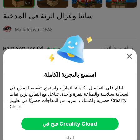
G
I
F
سانتا وغزال الرنة في المدخنة
Markdejavu IDEAS
Print Settings (3)
أخرى
ألعاب
إضافة




SPARK
K2 SE
K2
K2 Pro
K2 Plus
الجميع
استمتع بالتجربة الكاملة
3.5

0.2mm layer, 3 walls, 15% infill
اطلع على التفاصيل الكاملة للنماذج، واستمتع بتقسيم النماذج في
04h 35m
1 plates
119.89g



السحابة بسلاسة والطباعة بنقرة واحدة. تفاعل مع النماذج لربح نقاط
حصرية واكتشاف المزيد من المفاجآت حصريًا في تطبيق Creality
Cloud!
0.2mm layer, 2 walls, 15% infill
فتح في Creality Cloud
03h 03m
1 plates
106.47g



الغاء