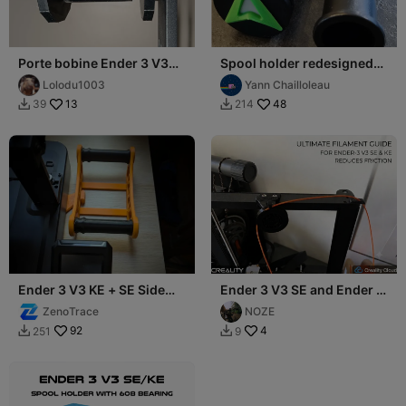
Porte bobine Ender 3 V3
Spool holder redesigned
KE/SE
for ENDER 3 V3 SE / KE
Lolodu1003
Yann Chailloleau
13
48
39
214


Ender 3 V3 KE + SE Side
Ender 3 V3 SE and Ender 3
Spool Relocation / Spool
V3 KE side spool mounting
ZenoTrace
NOZE
Roller
92
4
251
9

