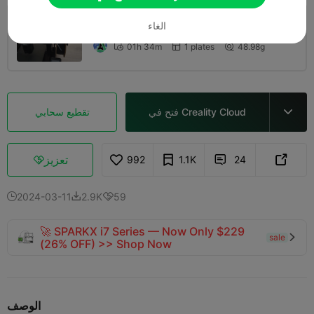
طبقة 0.2 مم، جداران، تعبئة 15%
الغاء
01h 34m
1 plates
48.98g



فتح في Creality Cloud
تقطيع سحابي

تعزيز
992
1.1K
24



2024-03-11
2.9K
59



🚀 SPARKX i7 Series — Now Only $229
sale

(26% OFF) >> Shop Now
الوصف