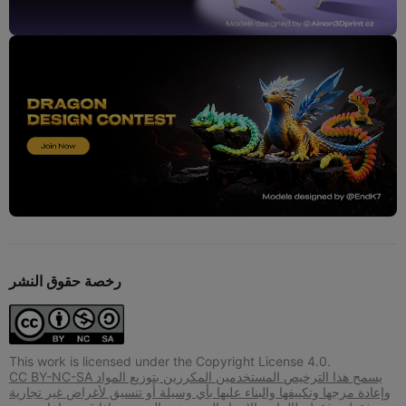
رخصة حقوق النشر
This work is licensed under the Copyright License 4.0.
CC BY-NC-SA يسمح هذا الترخيص المستخدمين المكررين بتوزيع المواد
وإعادة مزجها وتكييفها والبناء عليها بأي وسيلة أو تنسيق لأغراض غير تجارية