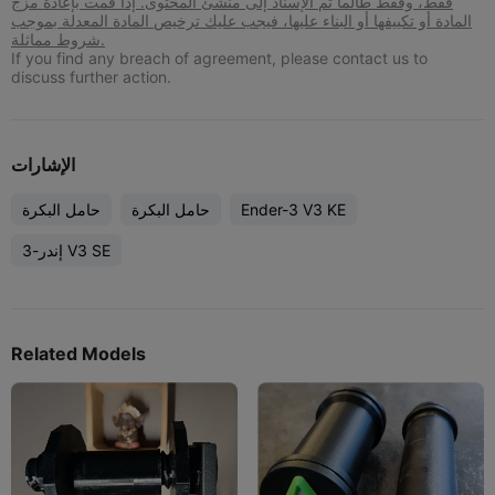
فقط، وفقط طالما تم الإسناد إلى منشئ المحتوى. إذا قمت بإعادة مزج
المادة أو تكييفها أو البناء عليها، فيجب عليك ترخيص المادة المعدلة بموجب
شروط مماثلة.
If you find any breach of agreement, please contact us to
discuss further action.
الإشارات
Ender-3 V3 KE
حامل البكرة
حامل البكرة
إندر-3 V3 SE
Related Models