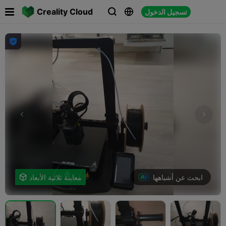

Creality Cloud
تسجيل الدخول




ابحث عن أشباهها
معاينة ثلاثية الأبعاد
