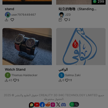
299
stand
站立的噜噜（Standing
Lulu）
user7976449467
JZD
2


الوافي
Watch Stand
Thomas Haidecker
Salma Zaki
5
11
45
6


حقوق الطبع والنشر © 2025 CREALITY 3D (HK) TECHNOLOGY LIMITED جميع
الحقوق محفوظة.





