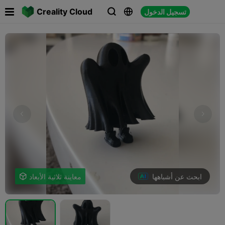

Creality Cloud
تسجيل الدخول



ابحث عن أشباهها
معاينة ثلاثية الأبعاد
