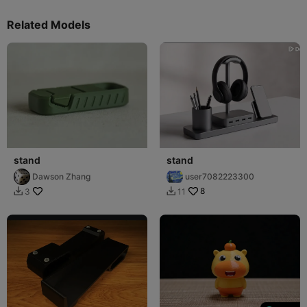
Related Models
stand
stand
Dawson Zhang
user7082223300
8
3
11

