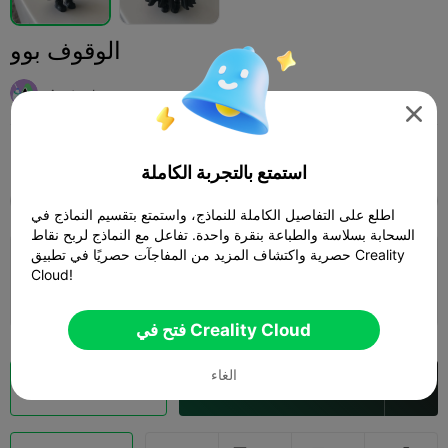
الوقوف بوو
Aysteel

Print Settings (1)
أخرى
ألعاب
إضافة



استمتع بالتجربة الكاملة
SPARK
K2 SE
K2
K2 Pro
K2 Plus
الجميع
اطلع على التفاصيل الكاملة للنماذج، واستمتع بتقسيم النماذج في
السحابة بسلاسة والطباعة بنقرة واحدة. تفاعل مع النماذج لربح نقاط
حصرية واكتشاف المزيد من المفاجآت حصريًا في تطبيق Creality
0.2mm layer, 2 walls, 5% infill
Cloud!
02h 42m
1 plates
74.73g



فتح في Creality Cloud
الغاء
فتح في Creality Cloud
تقطيع سحابي
