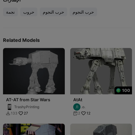
حرب النجوم
حرب النجوم
حروب
نجمة
Related Models
100
AT-AT from Star Wars
AtAt
TrashyPrinting
.о.
27
12
133
2

