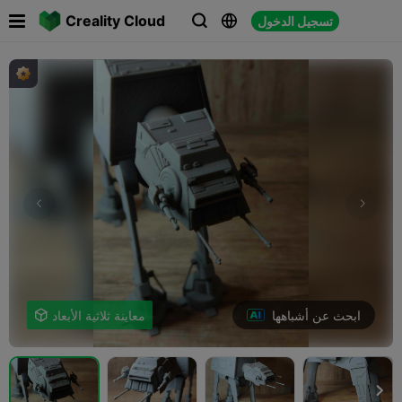

Creality Cloud
تسجيل الدخول



ابحث عن أشباهها
معاينة ثلاثية الأبعاد

