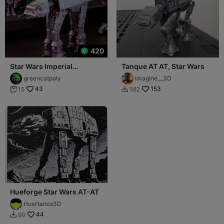
420
Star Wars Imperial
Tanque AT AT, Star Wars
armored walker AT AT
greencatpoly
Imagine__3D
43
153
15
582


Hueforge Star Wars AT-AT
Huertanos3D
44
90
