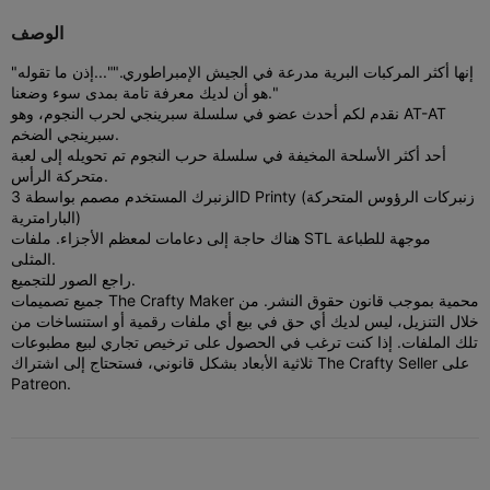
الوصف
"إنها أكثر المركبات البرية مدرعة في الجيش الإمبراطوري."
"...إذن ما تقوله
هو أن لديك معرفة تامة بمدى سوء وضعنا."
نقدم لكم أحدث عضو في سلسلة سبرينجي لحرب النجوم، وهو AT-AT
سبرينجي الضخم.
أحد أكثر الأسلحة المخيفة في سلسلة حرب النجوم تم تحويله إلى لعبة
متحركة الرأس.
الزنبرك المستخدم مصمم بواسطة 3D Printy (زنبركات الرؤوس المتحركة
البارامترية)
هناك حاجة إلى دعامات لمعظم الأجزاء. ملفات STL موجهة للطباعة
المثلى.
راجع الصور للتجميع.
جميع تصميمات The Crafty Maker محمية بموجب قانون حقوق النشر. من
خلال التنزيل، ليس لديك أي حق في بيع أي ملفات رقمية أو استنساخات من
تلك الملفات. إذا كنت ترغب في الحصول على ترخيص تجاري لبيع مطبوعات
ثلاثية الأبعاد بشكل قانوني، فستحتاج إلى اشتراك The Crafty Seller على
Patreon.