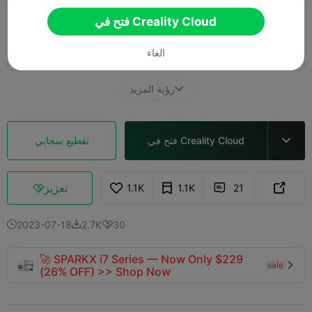
فتح في Creality Cloud
طبقة 0.2 ملم، جداران، 10% حشو
15h 18m
1 plates
227.59g



الغاء
رؤية المزيد

فتح في Creality Cloud
تقطيع سحابي

تعزيز
1.1K
1.1K
21



2023-07-18
2.7K
30



🚀 SPARKX i7 Series — Now Only $229
sale

(26% OFF) >> Shop Now