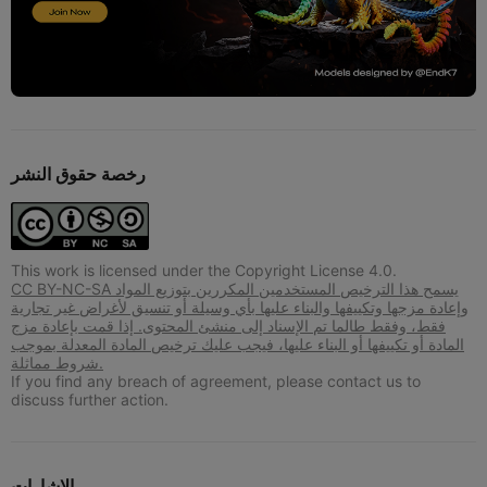
رخصة حقوق النشر
This work is licensed under the Copyright License 4.0.
CC BY-NC-SA يسمح هذا الترخيص المستخدمين المكررين بتوزيع المواد
وإعادة مزجها وتكييفها والبناء عليها بأي وسيلة أو تنسيق لأغراض غير تجارية
فقط، وفقط طالما تم الإسناد إلى منشئ المحتوى. إذا قمت بإعادة مزج
المادة أو تكييفها أو البناء عليها، فيجب عليك ترخيص المادة المعدلة بموجب
شروط مماثلة.
If you find any breach of agreement, please contact us to
discuss further action.
الإشارات