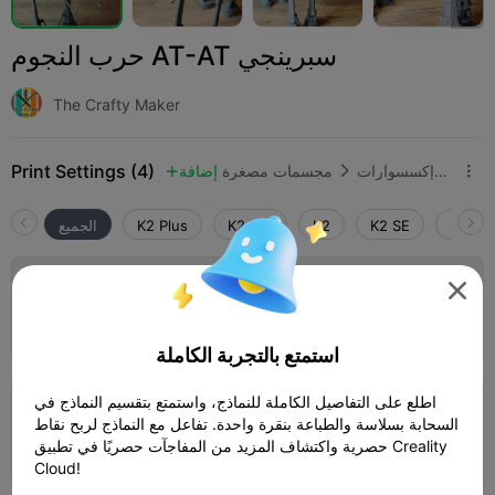
حرب النجوم AT-AT سبرينجي
The Crafty Maker
Print Settings (4)
ألعاب مصغرة وإكسسوارات
مجسمات مصغرة
إضافة



SPARK
K2 SE
K2
K2 Pro
K2 Plus
الجميع
3.5


طبقة 0.2 ملم، 3 جدران، 15% حشو
15h 14m
1 plates
294.36g



استمتع بالتجربة الكاملة
اطلع على التفاصيل الكاملة للنماذج، واستمتع بتقسيم النماذج في
طبقة 0.16 ملم، جداران، 15% حشو
السحابة بسلاسة والطباعة بنقرة واحدة. تفاعل مع النماذج لربح نقاط
حصرية واكتشاف المزيد من المفاجآت حصريًا في تطبيق Creality
14h 49m
1 plates
257.17g



Cloud!