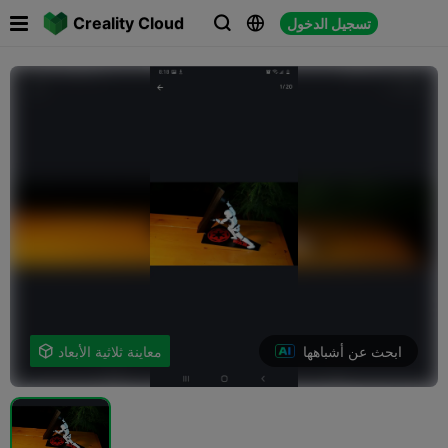

Creality Cloud
تسجيل الدخول



ابحث عن أشباهها
معاينة ثلاثية الأبعاد
