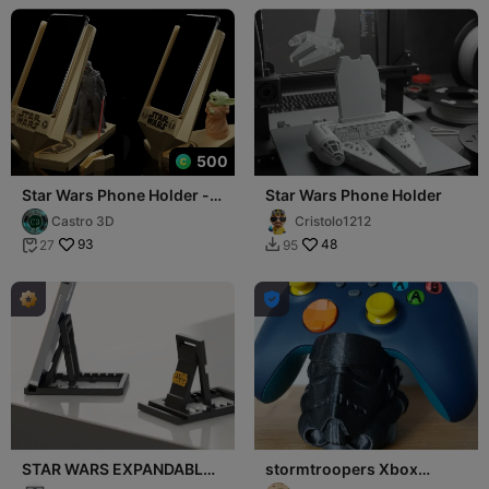
500
Star Wars Phone Holder -
Star Wars Phone Holder
FAN ART STAND
Castro 3D
Cristolo1212
93
48
27
95



STAR WARS EXPANDABLE
stormtroopers Xbox
PHONES STAND BY NICHE
controller holder