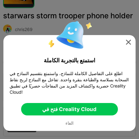
starwars storm trooper phone holder
chris269

Print Settings (2)
أخرى
ألعاب
إضافة



استمتع بالتجربة الكاملة
Cr
SPARKX i7
K2
K2 Pro
K2 Plus
الجميع
اطلع على التفاصيل الكاملة للنماذج، واستمتع بتقسيم النماذج في
السحابة بسلاسة والطباعة بنقرة واحدة. تفاعل مع النماذج لربح نقاط
0.2mm layer, 2 walls, 15% infill
حصرية واكتشاف المزيد من المفاجآت حصريًا في تطبيق Creality
21h 57m
3 plates
404.09g
Cloud!



فتح في Creality Cloud
0.24mm layer, 2 walls, 15% infill
الغاء
19h 11m
3 plates
445.57g


