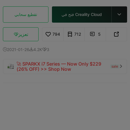
فتح في Creality Cloud
تقطيع سحابي

تعزيز
794
712
5



2021-01-26
4.2K
3



🚀 SPARKX i7 Series — Now Only $229
sale

(26% OFF) >> Shop Now