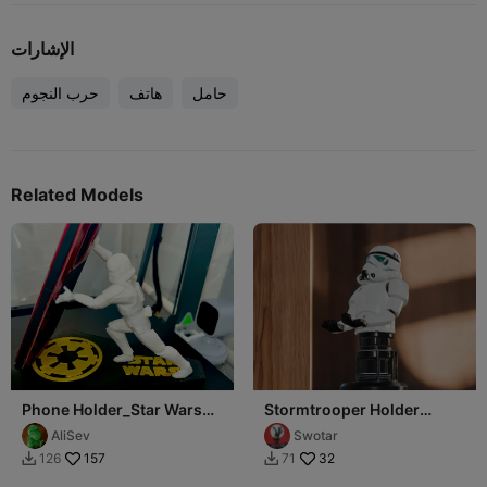
الإشارات
حامل
هاتف
حرب النجوم
Related Models
Phone Holder_Star Wars
Stormtrooper Holder
Storm Trooper_Remix
(Mobile/Controller)
AliSev
Swotar
157
32
126
71

