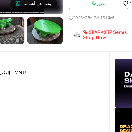
تعزيز

ابحث عن أشباهها
2025-06-17
131
5



🚀 SPARKX i7 Series
Shop Now
إليكم نموذجي لسلاحف النينجا من صورة تاريخية لـ TMNT!
يمكنكم تكبيره أو تصغيره بالحج