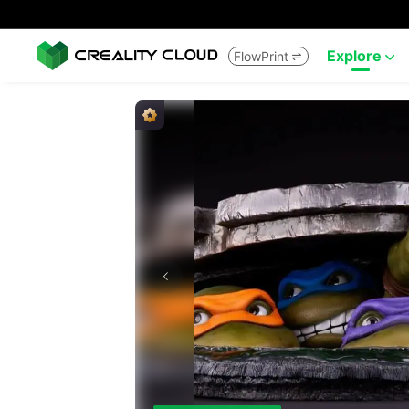
Explore
FlowPrint

