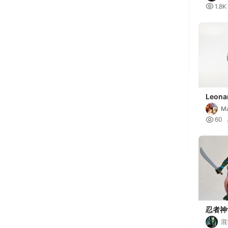

1.8K
Leona
Ninja 
Ma
3D Pri

60
忍者神
teena
混
ninja 