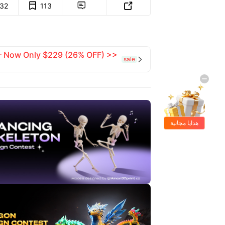
132
113


 — Now Only $229 (26% OFF) >>
sale

هدايا مجانية