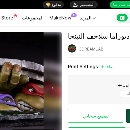

ة عمل
المصممين

مدفوع


AI

المزيد
MakeNow
المجموعات
Store

3DREAMLAB
Print Settings
إضافة

اعة

اط
تقطيع سحابي