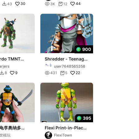
30

44
43
3K
12

Leonardo

900
rdo TMNT
Shredder - Teenage
Turtle Figurine
Mutant Ninja Turtles
rjers
user7648565358
ntable
3D Figure
9

22
8
431
5


395
龟李奥纳多
Flexi Print-in-Place
ge mutant
Teenage Mutant
世模玩
FlexiTown
turtles
Ninja Turtles,