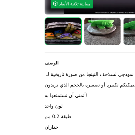
معاينة ثلاثية الأبعاد

الوصف
م الذي تريدون.
أتمنى أن تستمتعوا به!
لون واحد
طبقة 0.2 مم
جداران