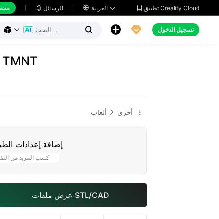
منضد
تطبيق Creality Cloud
العربية

الرسائل





تسجيل الدخول



ديوراما سلاحف النينجا TMNT
أخرى
ألعاب


إضافة إعدادات الطب
كسب المزيد من النق
عرض ملفات STL/CAD