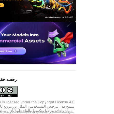
رخصة حقو
k is licensed under the Copyright License 4.0.
CC BY-NC يس
المواد وإعادة مزجها وتكييفها والبناء عليها بأي وسيل