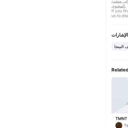
 إلى منشئ
المحتوى.
If you f
us to dis
الإشارات
النينجا
Relate
TMNT 
Katan
Ti