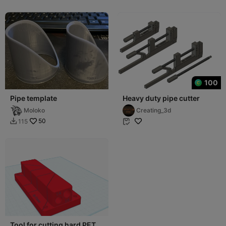
100
Pipe template
Heavy duty pipe cutter
Moloko
Creating_3d
50
115


Tool for cutting hard PET