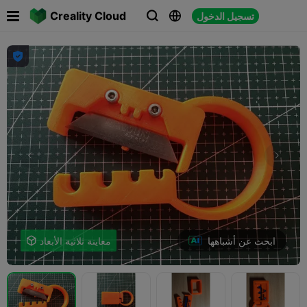

Creality Cloud
تسجيل الدخول




ابحث عن أشباهها
معاينة ثلاثية الأبعاد
