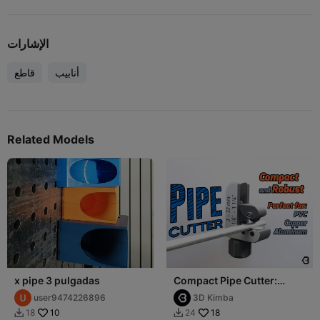
الإشارات
أنابيب
قاطع
Related Models
x pipe 3 pulgadas
Compact Pipe Cutter:
Precise and Versatile Tool
user9474226896
3D Kimba
for Pipes
10
18
18
24

