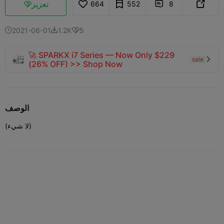
تعزيز
664
552
8



2021-06-01
1.2K
5



🚀 SPARKX i7 Series — Now Only $229
sale

(26% OFF) >> Shop Now
الوصف
(لا شيء)