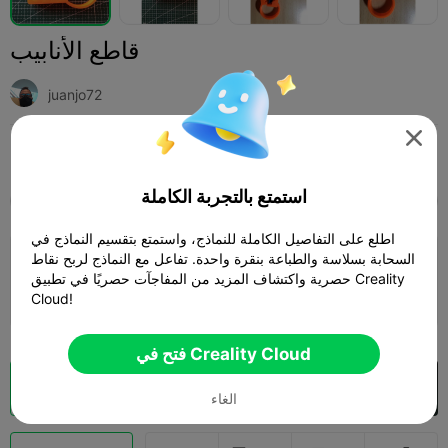
قاطع الأنابيب
juanjo72

Print Settings (1)
أدوات وقطع غيار
منزلي
إضافة



استمتع بالتجربة الكاملة
SPARK
K2 SE
K2
K2 Pro
K2 Plus
الجميع
اطلع على التفاصيل الكاملة للنماذج، واستمتع بتقسيم النماذج في
4.0

السحابة بسلاسة والطباعة بنقرة واحدة. تفاعل مع النماذج لربح نقاط
طبقة 0.2 مم، 3 جدران، 15% حشو
حصرية واكتشاف المزيد من المفاجآت حصريًا في تطبيق Creality
01h 39m
1 plates
36.77g



Cloud!
فتح في Creality Cloud
فتح في Creality Cloud
تقطيع سحابي

الغاء