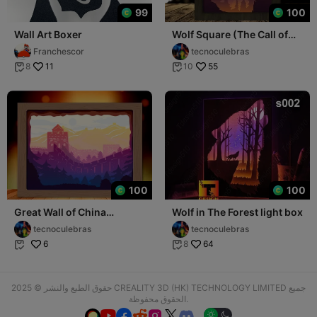
99
100
Wall Art Boxer
Wolf Square (The Call of
the Wild) light box
Franchescor
tecnoculebras
11
55
8
10


100
100
Great Wall of China
Wolf in The Forest light box
shadow box
tecnoculebras
tecnoculebras
6
64
8


حقوق الطبع والنشر © 2025 CREALITY 3D (HK) TECHNOLOGY LIMITED جميع
الحقوق محفوظة.





