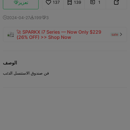
تعزيز
137
139
1



2024-04-27
199
3



🚀 SPARKX i7 Series — Now Only $229
sale

(26% OFF) >> Shop Now
الوصف
فن صندوق الاستنسل الذئب