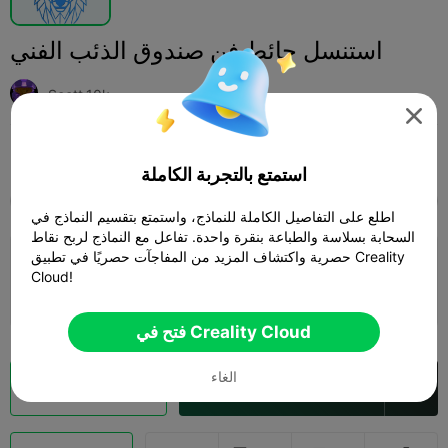
استنسل حائط فن صندوق الذئب الفني
Scott.10k

Print Settings (1)
فن رقمي
فن وتصميم
إضافة



استمتع بالتجربة الكاملة
SPARK
K2 SE
K2
K2 Pro
K2 Plus
الجميع
اطلع على التفاصيل الكاملة للنماذج، واستمتع بتقسيم النماذج في
السحابة بسلاسة والطباعة بنقرة واحدة. تفاعل مع النماذج لربح نقاط
4.0

حصرية واكتشاف المزيد من المفاجآت حصريًا في تطبيق Creality
0.2mm layer, 3 walls, 15% infill
Cloud!
32m 26s
1 plates
7.74g



فتح في Creality Cloud
الغاء
فتح في Creality Cloud
تقطيع سحابي
