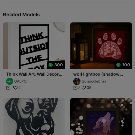
Related Models
300
100
Think Wall Art, Wall Decor,
wolf lightbox (shadow
Home Decor
box)
OALPO
tecnoculebras
4
35
3

