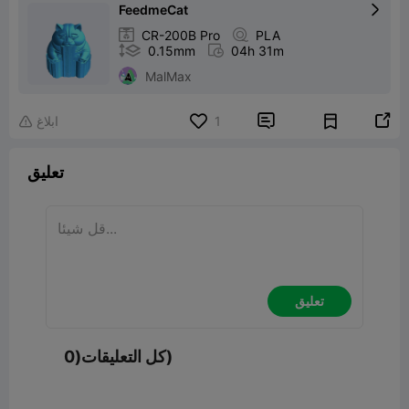
FeedmeCat


CR-200B Pro

PLA

0.15mm

04h 31m
MalMax


1
ابلاغ

تعليق
تعليق
كل التعليقات(0)