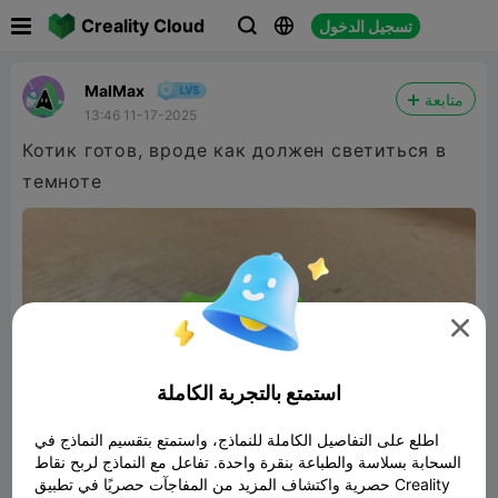

Creality Cloud
تسجيل الدخول



MalMax
متابعة
13:46 11-17-2025
Котик готов, вроде как должен светиться в
темноте

استمتع بالتجربة الكاملة
اطلع على التفاصيل الكاملة للنماذج، واستمتع بتقسيم النماذج في
السحابة بسلاسة والطباعة بنقرة واحدة. تفاعل مع النماذج لربح نقاط
حصرية واكتشاف المزيد من المفاجآت حصريًا في تطبيق Creality