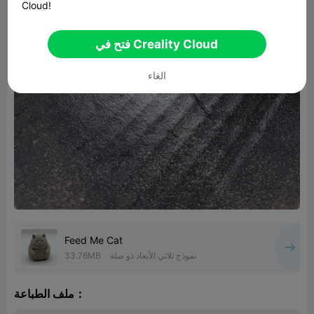
Cloud!
فتح في Creality Cloud
الغاء
Feed Me Cat
نموذج ثلاثي الأبعاد ذو صلة
33.76MB
ملف الطباعة：