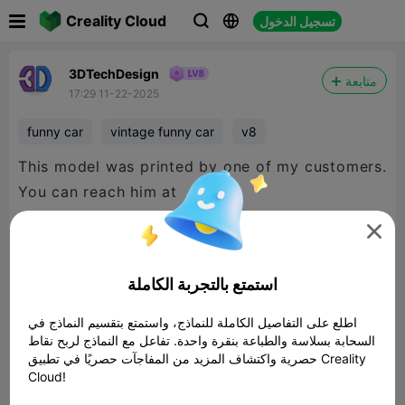

Creality Cloud
تسجيل الدخول



3DTechDesign
متابعة
17:29 11-22-2025
funny car
vintage funny car
v8
This model was printed by one of my customers.
You can reach him at

a1raceworks.com
https://www.facebook.com/profile.php?
استمتع بالتجربة الكاملة
id=61575052433935
اطلع على التفاصيل الكاملة للنماذج، واستمتع بتقسيم النماذج في
السحابة بسلاسة والطباعة بنقرة واحدة. تفاعل مع النماذج لربح نقاط
حصرية واكتشاف المزيد من المفاجآت حصريًا في تطبيق Creality
Cloud!