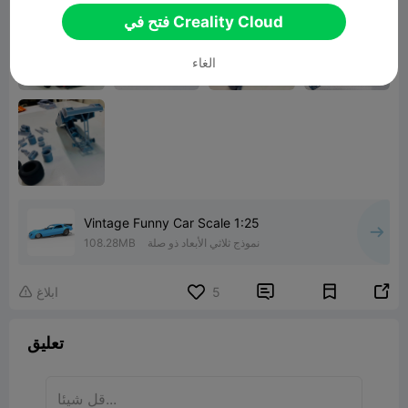
فتح في Creality Cloud
الغاء
Vintage Funny Car Scale 1:25
نموذج ثلاثي الأبعاد ذو صلة
108.28MB


5
ابلاغ

تعليق