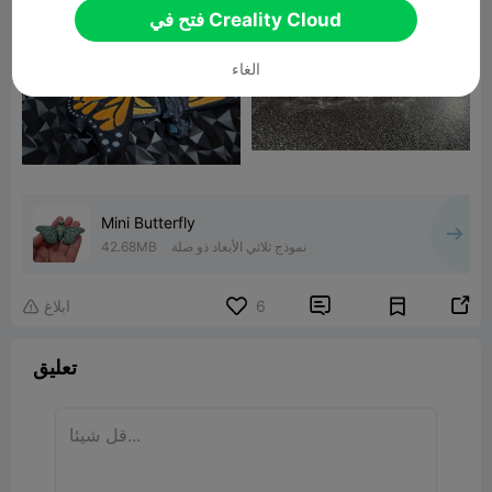
فتح في Creality Cloud
الغاء
Mini Butterfly
نموذج ثلاثي الأبعاد ذو صلة
42.68MB


6
ابلاغ

تعليق