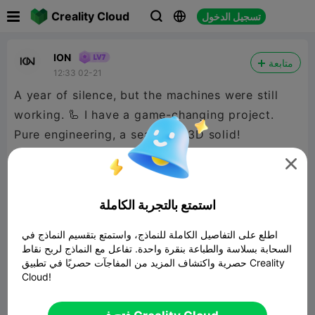

Creality Cloud
تسجيل الدخول



ION
متابعة
12:33 02-21
A year of silence, but the machines were still
working. 🦾 I have a game-changing project.
Pure engineering, a seamless 3D solid!
#3Dprinting #innovation #3Dsneakers

#streetwearpl #Polishbrand #foryou #dc
استمتع بالتجربة الكاملة

480P LD
اطلع على التفاصيل الكاملة للنماذج، واستمتع بتقسيم النماذج في
السحابة بسلاسة والطباعة بنقرة واحدة. تفاعل مع النماذج لربح نقاط

حصرية واكتشاف المزيد من المفاجآت حصريًا في تطبيق Creality
Cloud!