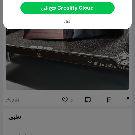
فتح في Creality Cloud
الغاء


5
ابلاغ

تعليق