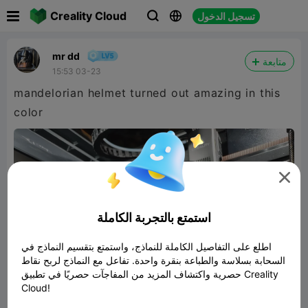

Creality Cloud
تسجيل الدخول



mr dd
متابعة
15:53 03-23
mandelorian helmet turned out amazing in this
color

استمتع بالتجربة الكاملة
اطلع على التفاصيل الكاملة للنماذج، واستمتع بتقسيم النماذج في
السحابة بسلاسة والطباعة بنقرة واحدة. تفاعل مع النماذج لربح نقاط
حصرية واكتشاف المزيد من المفاجآت حصريًا في تطبيق Creality
Cloud!