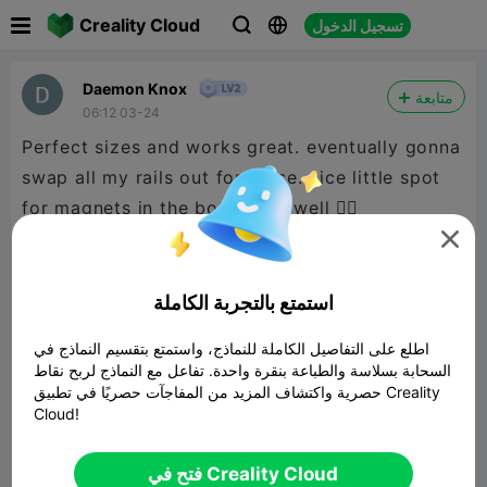

Creality Cloud
تسجيل الدخول



Daemon Knox
متابعة
06:12 03-24
Perfect sizes and works great. eventually gonna
swap all my rails out for these. nice little spot
for magnets in the bottom as well 👌🏻

استمتع بالتجربة الكاملة
اطلع على التفاصيل الكاملة للنماذج، واستمتع بتقسيم النماذج في
السحابة بسلاسة والطباعة بنقرة واحدة. تفاعل مع النماذج لربح نقاط
حصرية واكتشاف المزيد من المفاجآت حصريًا في تطبيق Creality
Cloud!
فتح في Creality Cloud