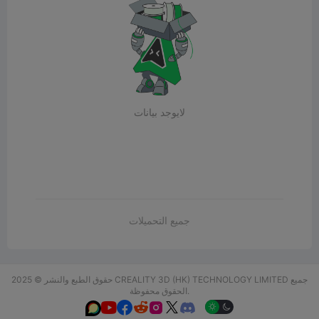
لايوجد بيانات
جميع التحميلات
حقوق الطبع والنشر © 2025 CREALITY 3D (HK) TECHNOLOGY LIMITED جميع
الحقوق محفوظة.





