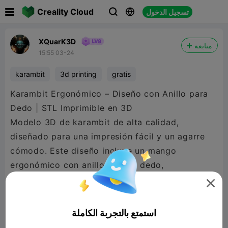

Creality Cloud
تسجيل الدخول



XQuarK3D
متابعة
15:55 03-24
karambit
3d printing
gratis
Karambit Ergonómico – Diseño con Anillo para
Dedo | STL Imprimible en 3D
Modelo 3D de karambit de alta calidad,
diseñado para una impresión fácil y un agarre
cómodo. Este diseño incluye un mango
ergonómico con anillo para el dedo,
proporcionando mayor control y estabilidad en

la mano.
La forma ha sido pensada para adaptarse de
استمتع بالتجربة الكاملة
manera natural al agarre, siendo ideal para