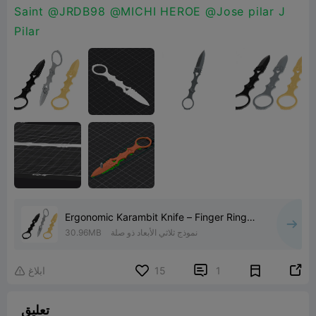
Saint
@JRDB98
@MICHI HEROE
@Jose pilar J
Pilar
Ergonomic Karambit Knife – Finger Ring
Design 3D Printable
نموذج ثلاثي الأبعاد ذو صلة
30.96MB


1
15
ابلاغ

تعليق