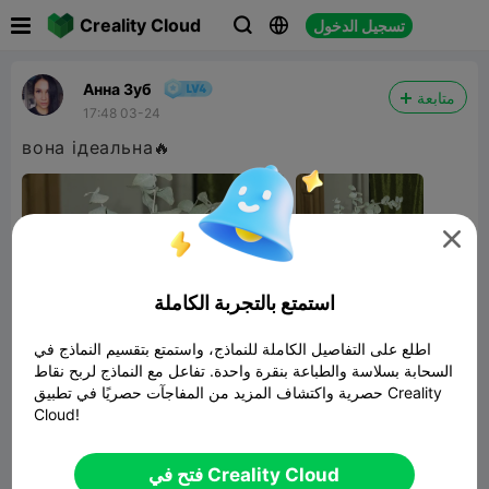

Creality Cloud
تسجيل الدخول



Анна Зуб
متابعة
17:48 03-24
вона ідеальна🔥

استمتع بالتجربة الكاملة
اطلع على التفاصيل الكاملة للنماذج، واستمتع بتقسيم النماذج في
السحابة بسلاسة والطباعة بنقرة واحدة. تفاعل مع النماذج لربح نقاط
حصرية واكتشاف المزيد من المفاجآت حصريًا في تطبيق Creality
Cloud!
فتح في Creality Cloud
Vase