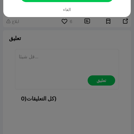
نموذج ثلاثي الأبعاد ذو صلة
477.56KB
الغاء


6
ابلاغ

تعليق
تعليق
كل التعليقات(0)