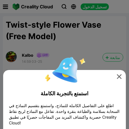

Creality Cloud
تسجيل الدخول



Twist-style Flower Vase
(Free Model)
Kalbo
متابعة
14:59 03-25
vase
twist vase
spiral vase

استمتع بالتجربة الكاملة
اطلع على التفاصيل الكاملة للنماذج، واستمتع بتقسيم النماذج في
السحابة بسلاسة والطباعة بنقرة واحدة. تفاعل مع النماذج لربح نقاط
حصرية واكتشاف المزيد من المفاجآت حصريًا في تطبيق Creality
Cloud!