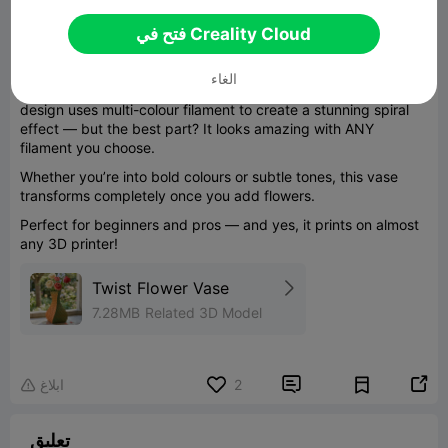
فتح في Creality Cloud
الغاء
Printed on a Creality K1 Max with the CFS upgrade, this
design uses multi-colour filament to create a stunning spiral
effect — but the best part? It looks amazing with ANY
filament you choose.
Whether you’re into bold colours or subtle tones, this vase
transforms completely once you add flowers.
Perfect for beginners and pros — and yes, it prints on almost
any 3D printer!
Twist Flower Vase
7.28MB
Related 3D Model


2
ابلاغ

تعليق