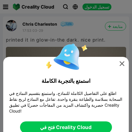

Creality Cloud
تسجيل الدخول



Chris Charleston
متابعة
17:53 03-29
printed it in glow-in-the dark. nice print.

استمتع بالتجربة الكاملة
اطلع على التفاصيل الكاملة للنماذج، واستمتع بتقسيم النماذج في
السحابة بسلاسة والطباعة بنقرة واحدة. تفاعل مع النماذج لربح نقاط
حصرية واكتشاف المزيد من المفاجآت حصريًا في تطبيق Creality
Cloud!
Ford - Mustang Shelby GT 350R
فتح في Creality Cloud