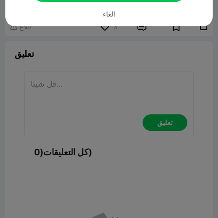
نموذج ثلاثي الأبعاد ذو صلة
975.57KB
الغاء


3
ابلاغ

تعليق
تعليق
كل التعليقات(0)