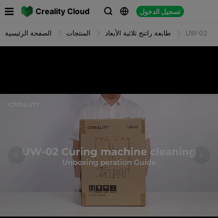

Creality Cloud
تسجيل الدخول



UW-02
طابعة راتنج ثلاثية الأبعاد
المنتجات
الصفحة الرئيسية