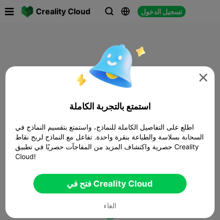

Creality Cloud
تسجيل الدخول




استمتع بالتجربة الكاملة
اطلع على التفاصيل الكاملة للنماذج، واستمتع بتقسيم النماذج في
السحابة بسلاسة والطباعة بنقرة واحدة. تفاعل مع النماذج لربح نقاط
حصرية واكتشاف المزيد من المفاجآت حصريًا في تطبيق Creality
Cloud!
فتح في Creality Cloud
الغاء