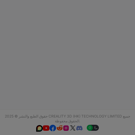
حقوق الطبع والنشر © 2025 CREALITY 3D (HK) TECHNOLOGY LIMITED جميع
الحقوق محفوظة.





