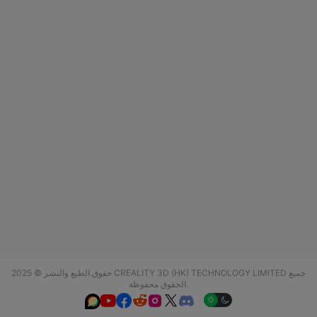
حقوق الطبع والنشر © 2025 CREALITY 3D (HK) TECHNOLOGY LIMITED جميع
الحقوق محفوظة.





