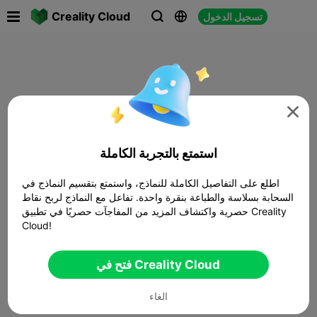

Creality Cloud
تسجيل الدخول




استمتع بالتجربة الكاملة
اطلع على التفاصيل الكاملة للنماذج، واستمتع بتقسيم النماذج في
السحابة بسلاسة والطباعة بنقرة واحدة. تفاعل مع النماذج لربح نقاط
حصرية واكتشاف المزيد من المفاجآت حصريًا في تطبيق Creality
Cloud!
فتح في Creality Cloud
الغاء