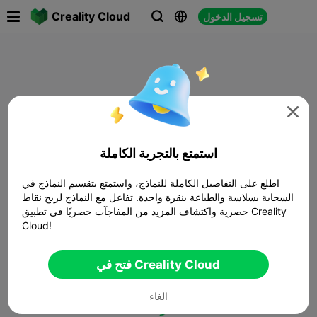

Creality Cloud
تسجيل الدخول




استمتع بالتجربة الكاملة
اطلع على التفاصيل الكاملة للنماذج، واستمتع بتقسيم النماذج في
السحابة بسلاسة والطباعة بنقرة واحدة. تفاعل مع النماذج لربح نقاط
حصرية واكتشاف المزيد من المفاجآت حصريًا في تطبيق Creality
Cloud!
فتح في Creality Cloud
الغاء