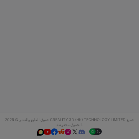
حقوق الطبع والنشر © 2025 CREALITY 3D (HK) TECHNOLOGY LIMITED جميع
الحقوق محفوظة.





