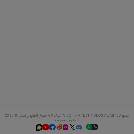
حقوق الطبع والنشر © 2025 CREALITY 3D (HK) TECHNOLOGY LIMITED جميع
الحقوق محفوظة.





