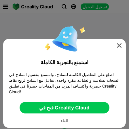

Creality Cloud
تسجيل الدخول




استمتع بالتجربة الكاملة
اطلع على التفاصيل الكاملة للنماذج، واستمتع بتقسيم النماذج في
السحابة بسلاسة والطباعة بنقرة واحدة. تفاعل مع النماذج لربح نقاط
حصرية واكتشاف المزيد من المفاجآت حصريًا في تطبيق Creality
Cloud!
فتح في Creality Cloud
الغاء