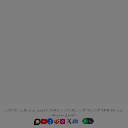
حقوق الطبع والنشر © 2025 CREALITY 3D (HK) TECHNOLOGY LIMITED جميع
الحقوق محفوظة.





