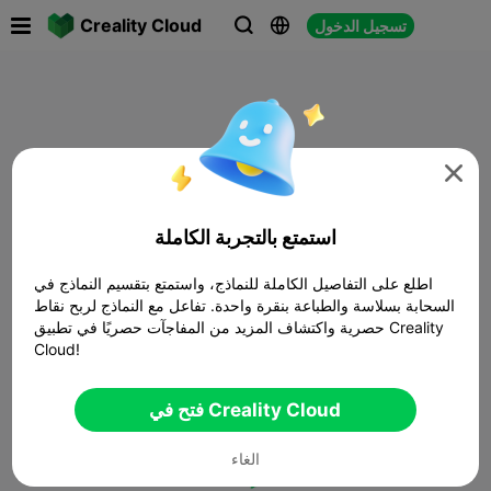

Creality Cloud
تسجيل الدخول




استمتع بالتجربة الكاملة
اطلع على التفاصيل الكاملة للنماذج، واستمتع بتقسيم النماذج في
السحابة بسلاسة والطباعة بنقرة واحدة. تفاعل مع النماذج لربح نقاط
حصرية واكتشاف المزيد من المفاجآت حصريًا في تطبيق Creality
Cloud!
فتح في Creality Cloud
الغاء