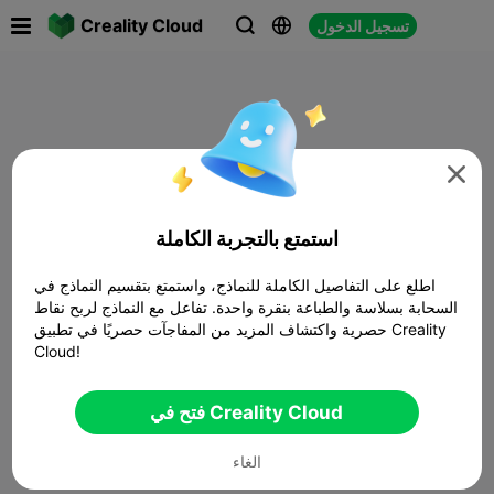

Creality Cloud
تسجيل الدخول




استمتع بالتجربة الكاملة
اطلع على التفاصيل الكاملة للنماذج، واستمتع بتقسيم النماذج في
السحابة بسلاسة والطباعة بنقرة واحدة. تفاعل مع النماذج لربح نقاط
حصرية واكتشاف المزيد من المفاجآت حصريًا في تطبيق Creality
Cloud!
فتح في Creality Cloud
الغاء