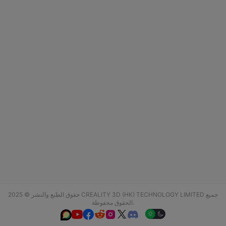
حقوق الطبع والنشر © 2025 CREALITY 3D (HK) TECHNOLOGY LIMITED جميع
الحقوق محفوظة.





