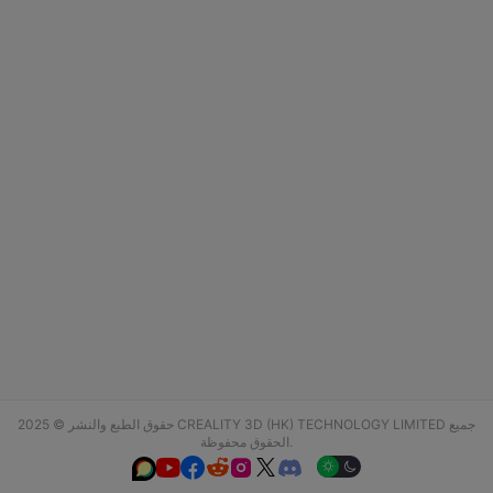
حقوق الطبع والنشر © 2025 CREALITY 3D (HK) TECHNOLOGY LIMITED جميع
الحقوق محفوظة.





