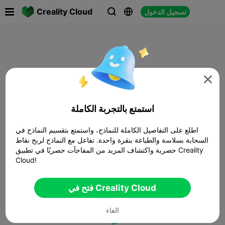

Creality Cloud
تسجيل الدخول




استمتع بالتجربة الكاملة
اطلع على التفاصيل الكاملة للنماذج، واستمتع بتقسيم النماذج في
السحابة بسلاسة والطباعة بنقرة واحدة. تفاعل مع النماذج لربح نقاط
حصرية واكتشاف المزيد من المفاجآت حصريًا في تطبيق Creality
Cloud!
فتح في Creality Cloud
الغاء