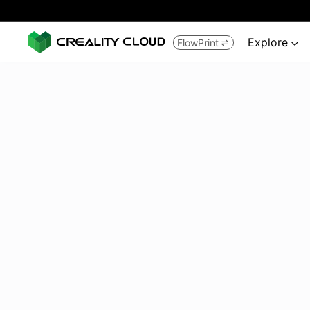
Explore
FlowPrint

