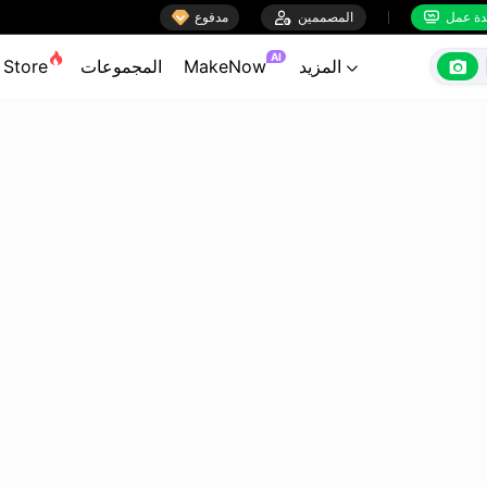

ة عمل
المصممين

مدفوع


AI

المزيد
MakeNow
المجموعات
Store
