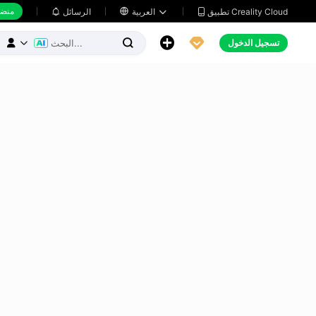
منضد
تطبيق Creality Cloud
العربية

الرسائل





تسجيل الدخول


