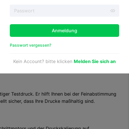
drucke, weil er fast jeden Aspekt der Leistung Ihres
berbrückungen, Schichthaftung und vieles mehr.
Anmeldung
 Stunde).
oblemen wie Verformung, Fadenbildung oder schlechter
Passwort vergessen?
nstellungen zu optimieren.
Kein Account? bitte klicken
Melden Sie sich an
 Sie möglicherweise die Bettnivellierung oder die
tiger Testdruck. Er hilft Ihnen bei der Feinabstimmung
llt sicher, dass Ihre Drucke maßhaltig sind.
chrittmotors und der Druckskalierung auf.