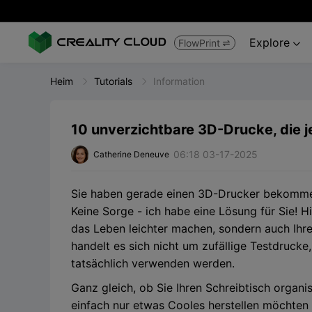
Explore
FlowPrint


Heim
Tutorials
Information
10 unverzichtbare 3D-Drucke, die j
06:18 03-17-2025
Catherine Deneuve
Sie haben gerade einen 3D-Drucker bekommen 
Keine Sorge - ich habe eine Lösung für Sie! H
das Leben leichter machen, sondern auch Ihr
handelt es sich nicht um zufällige Testdrucke,
tatsächlich verwenden werden.
Ganz gleich, ob Sie Ihren Schreibtisch organi
einfach nur etwas Cooles herstellen möchten 