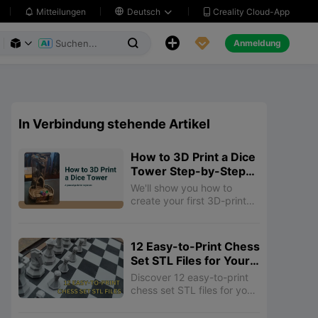
Creality Cloud-App
Mitteilungen

Deutsch





Anmeldung



In Verbindung stehende Artikel
How to 3D Print a Dice
Tower Step-by-Step
Guide
We'll show you how to
create your first 3D-printed
dice tower, from selecting
STL files to adding
decorative touches.
12 Easy-to-Print Chess
Set STL Files for Your
3D Printer
Discover 12 easy-to-print
chess set STL files for your
3D printer! From classic
designs to unique themed