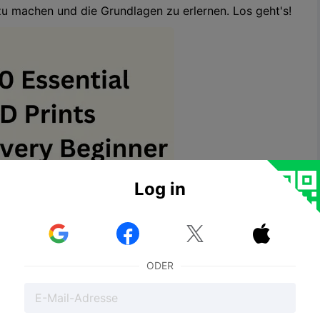
 zu machen und die Grundlagen zu erlernen. Los geht's!
Log in



ODER
k)
kennst, hast du wahrscheinlich schon von
Benchy