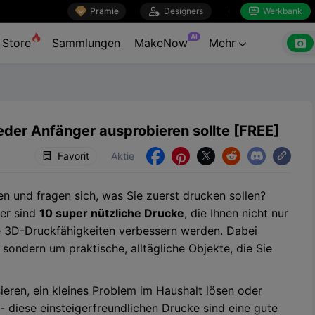

Prämie

Designers
Werkbank


AI

Store
Sammlungen
MakeNow
Mehr

eder Anfänger ausprobieren sollte [FREE]
Favorit
Aktie





und fragen sich, was Sie zuerst drucken sollen?
ier sind
10 super nützliche Drucke
, die Ihnen nicht nur
e 3D-Druckfähigkeiten verbessern werden. Dabei
 sondern um praktische, alltägliche Objekte, die Sie
sieren, ein kleines Problem im Haushalt lösen oder
- diese einsteigerfreundlichen Drucke sind eine gute