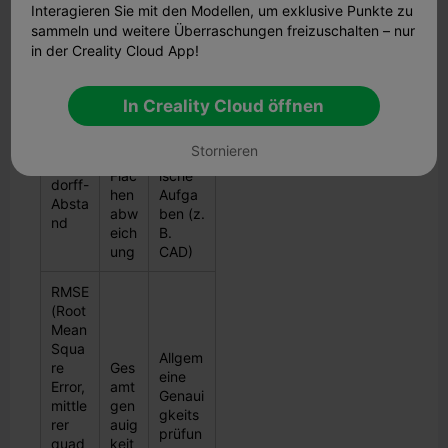
Interagieren Sie mit den Modellen, um exklusive Punkte zu
erfordern.
sammeln und weitere Überraschungen freizuschalten – nur
Fok
Am
in der Creality Cloud App!
Metri
usb
besten
sch
erei
geeign
ch
et für
In Creality Cloud öffnen
Grö
Präzisi
Stornieren
ßte
onskrit
Haus
Fläc
ische
dorff-
hen
Aufga
Absta
abw
ben (z.
nd
eich
B.
ung
CAD)
RMSE
(Root
Mean
Squa
Allgem
re
Ges
eine
Error,
amt
Genaui
mittle
gen
gkeits
rer
auig
prüfun
quad
keit