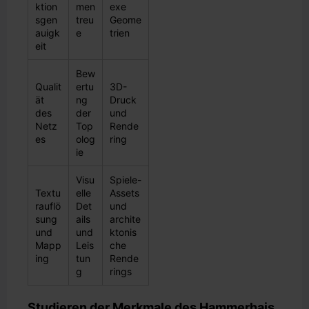
ktion
men
exe
sgen
treu
Geome
auigk
e
trien
eit
Bew
Qualit
ertu
3D-
ät
ng
Druck
des
der
und
Netz
Top
Rende
es
olog
ring
ie
Visu
Spiele-
Textu
elle
Assets
rauflö
Det
und
sung
ails
archite
und
und
ktonis
Mapp
Leis
che
ing
tun
Rende
g
rings
Studieren der Merkmale des Hammerhais