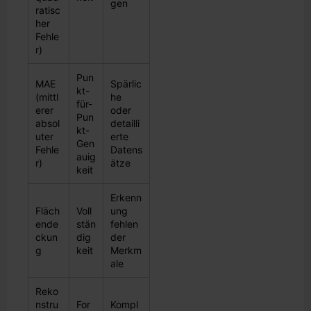
gen
ratisc
her
Fehle
r)
Pun
MAE
Spärlic
kt-
(mittl
he
für-
erer
oder
Pun
absol
detailli
kt-
uter
erte
Gen
Fehle
Datens
auig
r)
ätze
keit
Erkenn
Fläch
Voll
ung
ende
stän
fehlen
ckun
dig
der
g
keit
Merkm
ale
Reko
nstru
For
Kompl