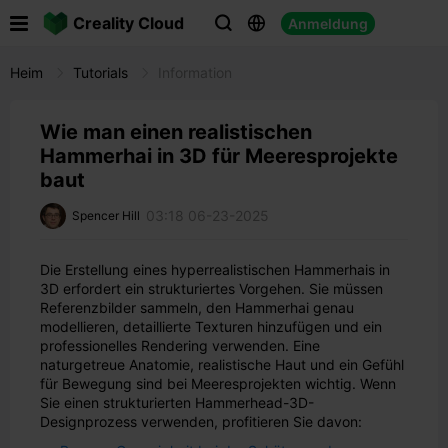

Creality Cloud
Anmeldung



Heim
Tutorials
Information
Wie man einen realistischen
Hammerhai in 3D für Meeresprojekte
baut
03:18 06-23-2025
Spencer Hill
Die Erstellung eines hyperrealistischen Hammerhais in
3D erfordert ein strukturiertes Vorgehen. Sie müssen
Referenzbilder sammeln, den Hammerhai genau
modellieren, detaillierte Texturen hinzufügen und ein
professionelles Rendering verwenden. Eine
naturgetreue Anatomie, realistische Haut und ein Gefühl
für Bewegung sind bei Meeresprojekten wichtig. Wenn
Sie einen strukturierten Hammerhead-3D-
Designprozess verwenden, profitieren Sie davon: