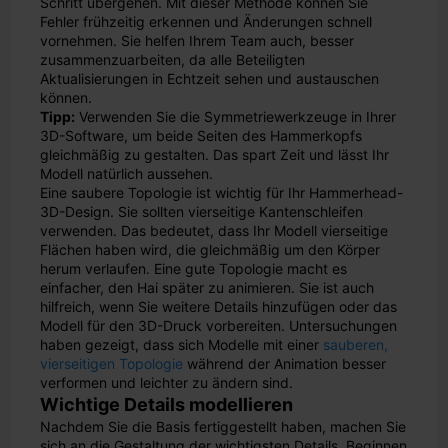
Schritt übergehen. Mit dieser Methode können Sie
Fehler frühzeitig erkennen und Änderungen schnell
vornehmen. Sie helfen Ihrem Team auch, besser
zusammenzuarbeiten, da alle Beteiligten
Aktualisierungen in Echtzeit sehen und austauschen
können.
Tipp:
Verwenden Sie die Symmetriewerkzeuge in Ihrer
3D-Software, um beide Seiten des Hammerkopfs
gleichmäßig zu gestalten. Das spart Zeit und lässt Ihr
Modell natürlich aussehen.
Eine saubere Topologie ist wichtig für Ihr Hammerhead-
3D-Design. Sie sollten vierseitige Kantenschleifen
verwenden. Das bedeutet, dass Ihr Modell vierseitige
Flächen haben wird, die gleichmäßig um den Körper
herum verlaufen. Eine gute Topologie macht es
einfacher, den Hai später zu animieren. Sie ist auch
hilfreich, wenn Sie weitere Details hinzufügen oder das
Modell für den 3D-Druck vorbereiten. Untersuchungen
haben gezeigt, dass sich Modelle mit einer
sauberen,
vierseitigen Topologie
während der Animation besser
verformen und leichter zu ändern sind.
Wichtige Details modellieren
Nachdem Sie die Basis fertiggestellt haben, machen Sie
sich an die Gestaltung der wichtigsten Details. Beginnen