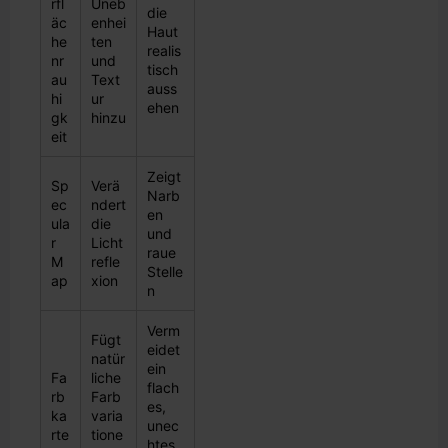
rfl
Uneb
die
äc
enhei
Haut
he
ten
realis
nr
und
tisch
au
Text
auss
hi
ur
ehen
gk
hinzu
eit
Zeigt
Sp
Verä
Narb
ec
ndert
en
ula
die
und
r
Licht
raue
M
refle
Stelle
ap
xion
n
Verm
Fügt
eidet
natür
ein
Fa
liche
flach
rb
Farb
es,
ka
varia
unec
rte
tione
htes