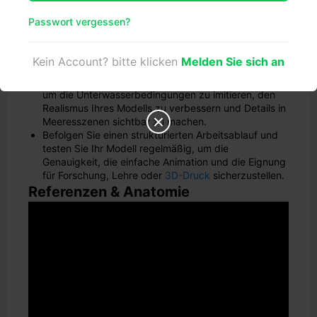
mit sauberer Topologie verfeinern.
Fügen Sie realistische Hauttexturen und Materialien
Passwort vergessen?
hinzu, indem Sie echte Haifischhaut studieren,
hochauflösende Texturen verwenden und
lichtreflektierende Materialien für naturgetreue
Kein Account? bitte klicken
Melden Sie sich an
Effekte einsetzen.
Verwenden Sie intelligente Beleuchtungstechniken,
um die Unterwasserbedingungen zu imitieren, den
Realismus Ihres Modells zu verbessern und Details in
Meeresszenen sichtbar zu machen.

Befolgen Sie einen strukturierten Arbeitsablauf und
testen Sie Ihr Modell regelmäßig, um die
Genauigkeit, die einfache Animation und die Eignung
für Forschung, Lehre oder
3D-Druck
sicherzustellen.
Referenzen & Anatomie