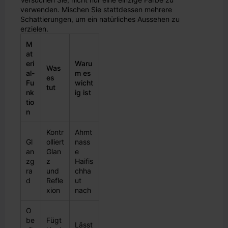
verwenden. Mischen Sie stattdessen mehrere
Schattierungen, um ein natürliches Aussehen zu
erzielen.
M
at
eri
Waru
Was
al-
m es
es
Fu
wicht
tut
nk
ig ist
tio
n
Kontr
Ahmt
Gl
olliert
nass
an
Glan
e
zg
z
Haifis
ra
und
chha
d
Refle
ut
xion
nach
O
be
Fügt
Lässt