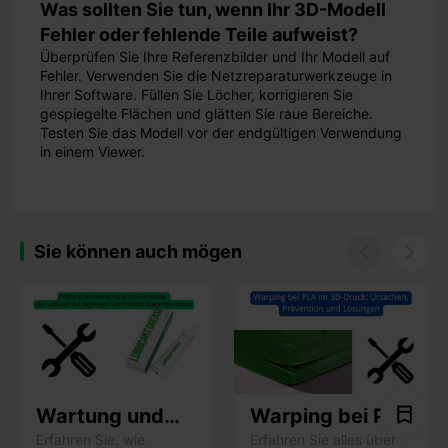
Was sollten Sie tun, wenn Ihr 3D-Modell
Fehler oder fehlende Teile aufweist?
Überprüfen Sie Ihre Referenzbilder und Ihr Modell auf
Fehler. Verwenden Sie die Netzreparaturwerkzeuge in
Ihrer Software. Füllen Sie Löcher, korrigieren Sie
gespiegelte Flächen und glätten Sie raue Bereiche.
Testen Sie das Modell vor der endgültigen Verwendung
in einem Viewer.
Sie können auch mögen


Wartung und
Warping bei PLA
Reinigung von
im 3D-Druck:
Erfahren Sie, wie
Erfahren Sie alles über