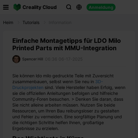

Creality Cloud
Anmeldung



Heim
Tutorials
Information
Einfache Montagetipps für LDO Milo
Printed Parts mit MMU-Integration
06:36 06-17-2025
Spencer Hill
Sie können ldo milo gedruckte Teile mit Zuversicht
zusammenbauen, selbst wenn Sie neu in
3D-
Druckprojekten
sind. Viele Hersteller haben Erfolg, wenn
sie die offiziellen Anleitungen befolgen und hilfreiche
Community-Foren besuchen. > Denken Sie daran, dass
Sie nicht alleine arbeiten müssen. Nutzen Sie beide
Ressourcen, um Ihren Bau reibungsloser zu gestalten
und Fehler zu vermeiden. Eine sorgfältige Planung und
die richtigen Schritte helfen Ihnen, großartige
Ergebnisse zu erzielen.