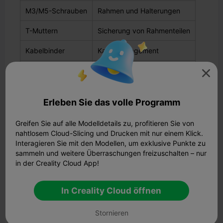
M3/M5-Schrauben
Rahmen und Halterungen
T-Muttern
Sicherung von Rahmenteilen
Kabelbinder
Kabelmanagement
PTFE-Schläuche
Filament-Pfad

Schleppkette
Verlegung der Kabel
Erleben Sie das volle Programm
Überprüfen Sie Ihr Kit auf alle Teile, bevor Sie beginnen.
Greifen Sie auf alle Modelldetails zu, profitieren Sie von
Wenn Sie Ihre eigenen Teile drucken, verwenden Sie für
nahtlosem Cloud-Slicing und Drucken mit nur einem Klick.
jedes Teil das empfohlene Filament. Einige Teile müssen
sehr stabil sein, verwenden Sie daher PETG oder ABS.
Interagieren Sie mit den Modellen, um exklusive Punkte zu
Flexible Teile funktionieren am besten mit TPU.
sammeln und weitere Überraschungen freizuschalten – nur
Hinweis:
Befolgen Sie stets die Sicherheitshinweise im
in der Creality Cloud App!
offiziellen Leitfaden. Tragen Sie eine Schutzbrille, wenn
Sie Teile schneiden oder zuschneiden.
In Creality Cloud öffnen
Organisieren von gedruckten LDO
Milo-Teilen
Stornieren