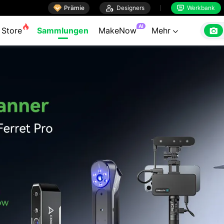

Prämie

Designers
Werkbank


AI

Store
Sammlungen
MakeNow
Mehr
