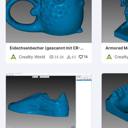
Eidechsenbecher (gescannt mit CR-
Armored Ma
Scan Lizard)
Lizard)
Creality World
Crealit

74
24.3K
43
