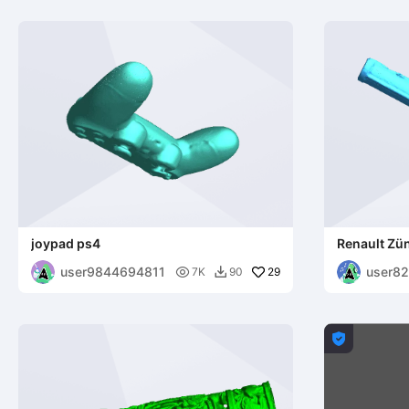
joypad ps4
Renault Zü
user9844694811
user8

29
7K
90

8
