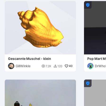

Gescannte Muschel - klein
Pop Mart M
GillWinkle
DrWho

40
7.2K
120

