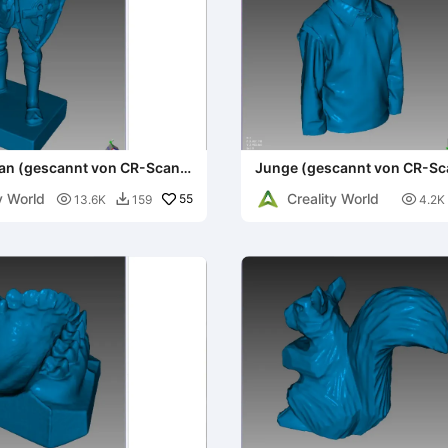
n (gescannt von CR-Scan
Junge (gescannt von CR-Sc
y World
Creality World

55

13.6K
159
4.2K
