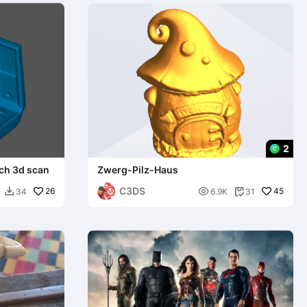
2
ch 3d scan
Zwerg-Pilz-Haus
C3DS
26

45
34
6.9K
31

