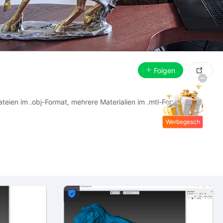
Folgen

ateien im .obj-Format, mehrere Materialien im .mtl-Format und
Werbegesch
enke
