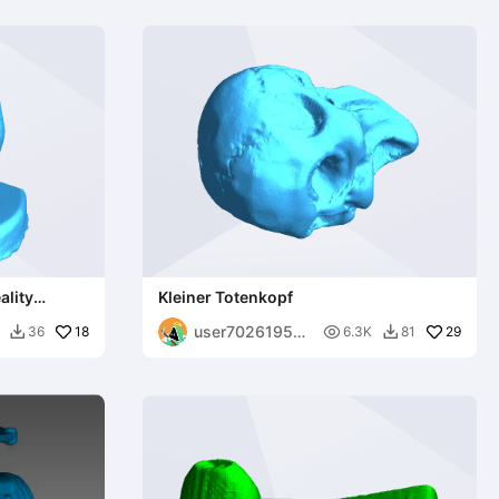
ality
Kleiner Totenkopf
user70261953
18

29
36
6.3K
81


49