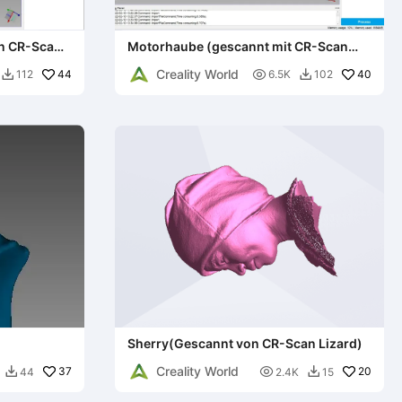
n CR-Scan
Motorhaube (gescannt mit CR-Scan
Lizard)
Creality World
44

40
112
6.5K
102


Sherry(Gescannt von CR-Scan Lizard)
Creality World
37

20
44
2.4K
15

