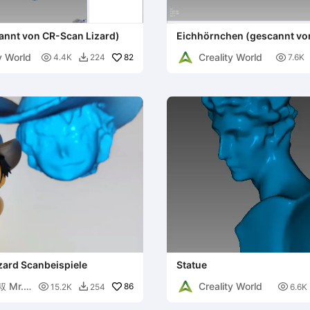
annt von CR-Scan Lizard)
Eichhörnchen (gescannt vo
Lizard)
y World
Creality World

82

4.4K
224
7.6K

zard Scanbeispiele
Statue
 Mr.
Creality World

86

15.2K
254
6.6K
