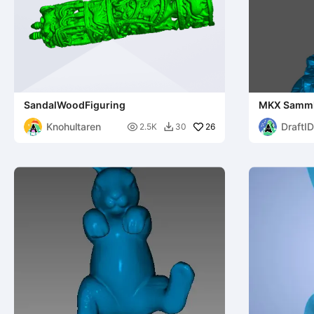
SandalWoodFiguring
MKX Sammle
Knohultaren
DraftID

26
2.5K
30
