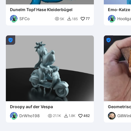
Dunelm Topf Hase Kleiderbügel
Emo-Katze
SFCo
Hoolig

77
5K
185



Droopy auf der Vespa
Geometrisc
gescannt
DrWho198
GillWin

462
21.1K
1.8K
