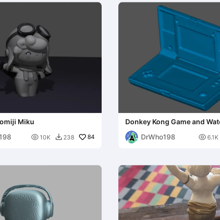
omiji Miku
Donkey Kong Game and Wat
198
DrWho198

84

10K
238
6.1K
