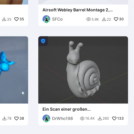
Airsoft Webley Barrel Montage 2,
Demonstration Scan
SFCo
35

30
35
5.9K
22



Ein Scan einer großen
Gartenschneckenstatue
DrWho198
38

133
78
16.4K
260

