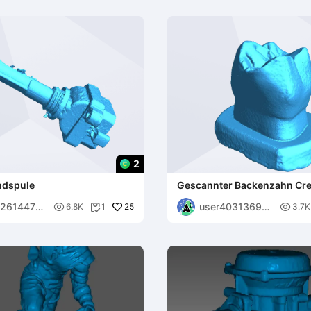
2
ndspule
Gescannter Backenzahn Cre
Eidechse
22614470
user40313699

25

6.8K
1
3.7K

40