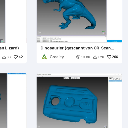
an Lizard)
Dinosaurier (gescannt von CR-Scan
Lizard)
Creality
42

260
83
10.8K
1.2K


World