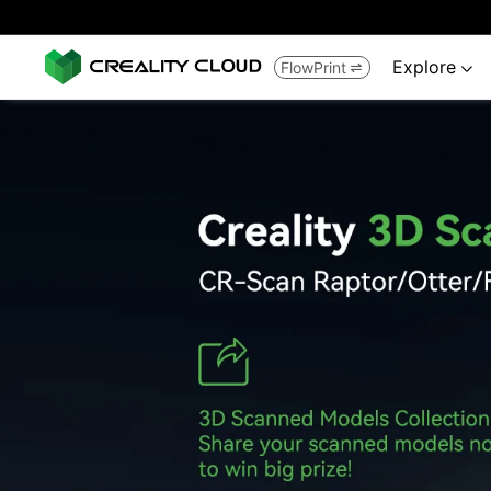
Explore
FlowPrint

