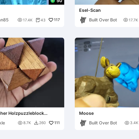
50
Esel-Scan
an85
Built Over Bot

117

17.4K
43
17.7K

her Holzpuzzleblock
Moose
kle
Built Over Bot

111

8.7K
260
3.4K
