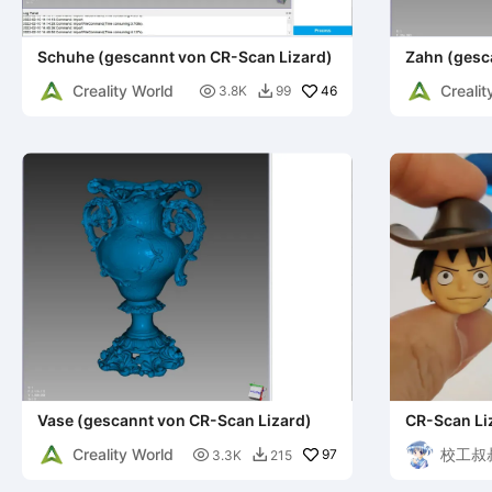
Schuhe (gescannt von CR-Scan Lizard)
Zahn (gesc
Creality World
Crealit

46
3.8K
99

Vase (gescannt von CR-Scan Lizard)
CR-Scan Li
Creality World
校工叔叔

97
3.3K
215

Au