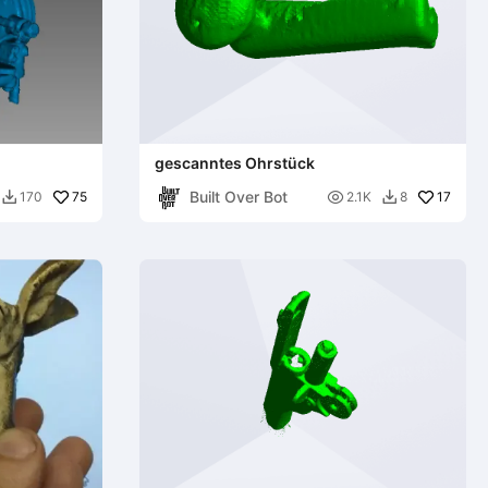
gescanntes Ohrstück
Built Over Bot
75

17
170
2.1K
8

