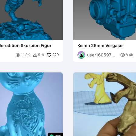
redition Skorpion Figur
Keihin 26mm Vergaser
user16059770

229

11.3K
519
8.4K

10