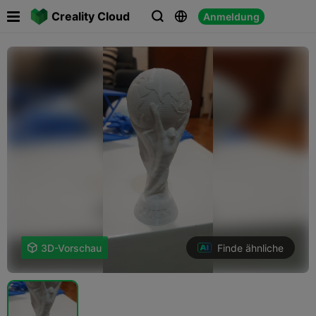

Creality Cloud
Anmeldung



Finde ähnliche

3D-Vorschau