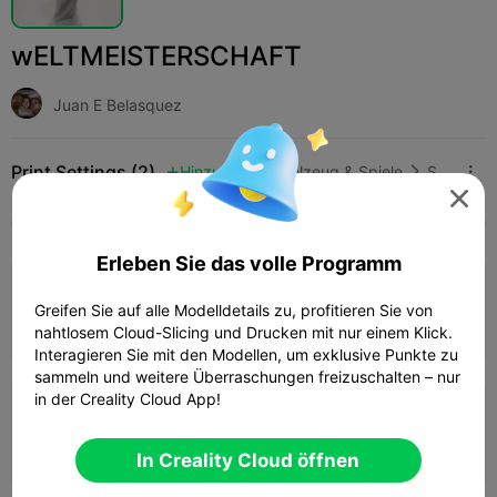
wELTMEISTERSCHAFT
Juan E Belasquez
Print Settings (2)
Hinzufügen
Spielzeug & Spiele
Sonstige




Alle
K2 Plus
K2 Pro
K2
K2 SE
SPARKX 
Erleben Sie das volle Programm
0.2mm layer, 2 walls, 15% infill
Greifen Sie auf alle Modelldetails zu, profitieren Sie von
03h 36m
1 plates
179.15g



nahtlosem Cloud-Slicing und Drucken mit nur einem Klick.
Interagieren Sie mit den Modellen, um exklusive Punkte zu
sammeln und weitere Überraschungen freizuschalten – nur
in der Creality Cloud App!
0.2mm layer, 2 walls, 15% infill
05h 22m
1 plates
254.24g



In Creality Cloud öffnen