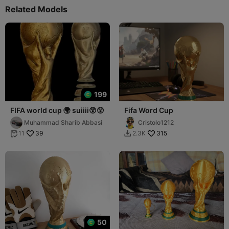
Related Models
199
FIFA world cup 🌍 suiiii😲😲
Fifa Word Cup
Muhammad Sharib Abbasi
Cristolo1212
39
315
11
2.3K


50