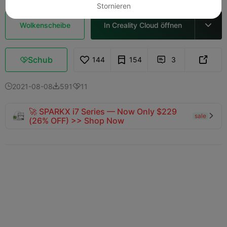
Stornieren
Wolkenscheibe
In Creality Cloud öffnen

Schub
144
154
3



2021-08-08
591
11



🚀 SPARKX i7 Series — Now Only $229
sale

(26% OFF) >> Shop Now