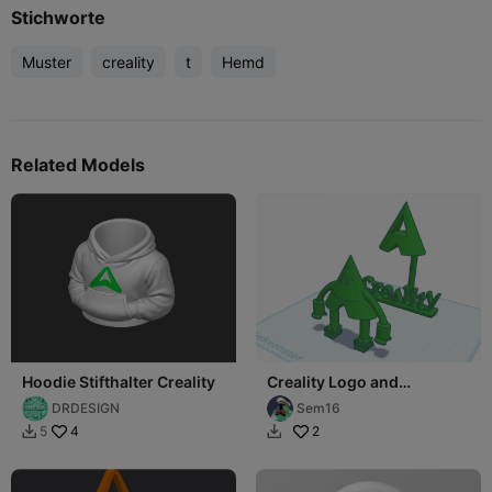
Stichworte
Muster
creality
t
Hemd
Related Models
Hoodie Stifthalter Creality
Creality Logo and
Mascotte
DRDESIGN
Sem16
4
2
5

