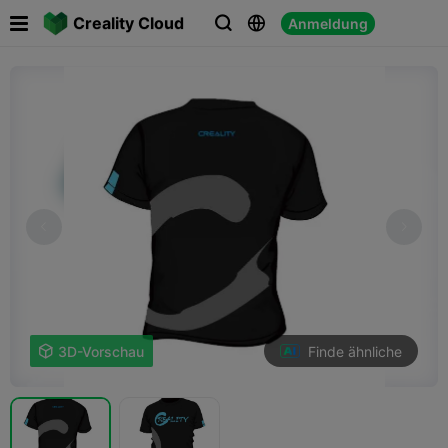

Creality Cloud
Anmeldung



Finde ähnliche

3D-Vorschau