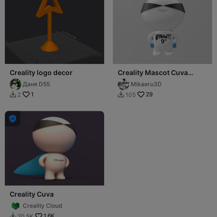
Creality logo decor
Creality Mascot Cuva
Special Edition 9th
Даня D55
Mikaeru3D
Anniversary
1
29
2
105



Creality Cuva
Creality Cloud
1.6K
20.5K
