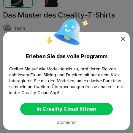
Das Muster des Creality-T-Shirts
Team

Print Settings
Hinzufügen
Mode
Kleidung, Schuhe & Mützen



Erleben Sie das volle Programm
Druckkonfiguration hinzufügen

Greifen Sie auf alle Modelldetails zu, profitieren Sie von
Mehr Punkte verdienen
nahtlosem Cloud-Slicing und Drucken mit nur einem Klick.
Interagieren Sie mit den Modellen, um exklusive Punkte zu
sammeln und weitere Überraschungen freizuschalten – nur
in der Creality Cloud App!
Wolkenscheibe
In Creality Cloud öffnen

In Creality Cloud öffnen
Schub
131
63
15



Stornieren