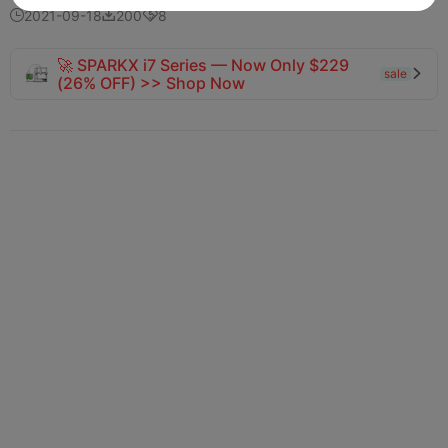
2021-09-18
200
8



🚀 SPARKX i7 Series — Now Only $229
sale

(26% OFF) >> Shop Now