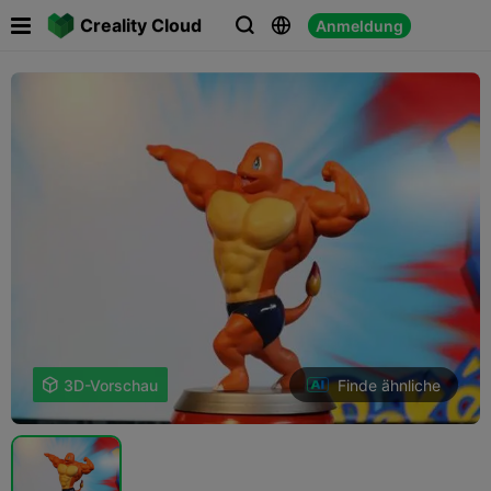

Creality Cloud
Anmeldung



Finde ähnliche

3D-Vorschau