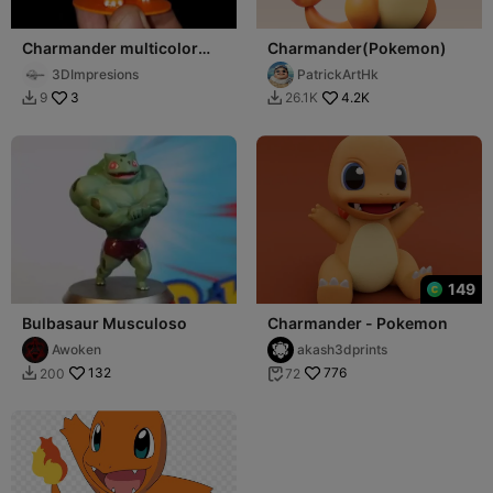
Charmander multicolor
Charmander(Pokemon)
Estilo Realista con Base
3DImpresions
PatrickArtHk
3
4.2K
9
26.1K


149
Bulbasaur Musculoso
Charmander - Pokemon
Awoken
akash3dprints
132
776
200
72

