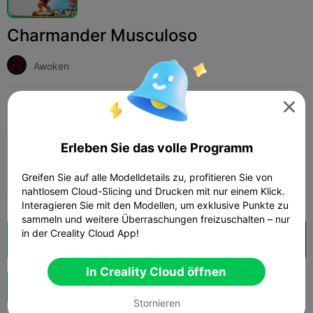
Charmander Musculoso
Awoken
Print Settings

Hinzufügen
Miniaturen
Charaktere & Kreaturen



Erleben Sie das volle Programm
Druckkonfiguration hinzufügen

Mehr Punkte verdienen
Greifen Sie auf alle Modelldetails zu, profitieren Sie von
nahtlosem Cloud-Slicing und Drucken mit nur einem Klick.
Interagieren Sie mit den Modellen, um exklusive Punkte zu
sammeln und weitere Überraschungen freizuschalten – nur
in der Creality Cloud App!
Wolkenscheibe
In Creality Cloud öffnen

In Creality Cloud öffnen
Schub
142
117
3



Stornieren