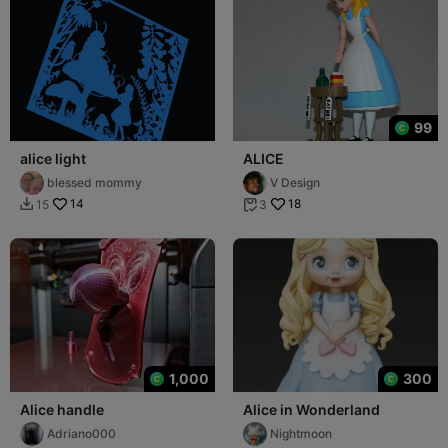
99
alice light
ALICE
blessed mommy
V Design
14
18
15
3


1,000
300
Alice handle
Alice in Wonderland
Adriano000
Nightmoon