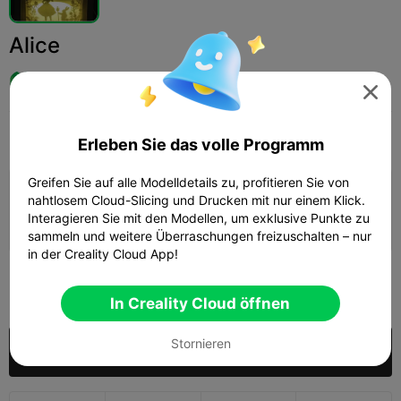
Alice
Creality Cloud FR

Print Settings
Hinzufügen
Kunst & Design
Digitale Kunst



Erleben Sie das volle Programm
Greifen Sie auf alle Modelldetails zu, profitieren Sie von
Druckkonfiguration hinzufügen

nahtlosem Cloud-Slicing und Drucken mit nur einem Klick.
Interagieren Sie mit den Modellen, um exklusive Punkte zu
Mehr Punkte verdienen
sammeln und weitere Überraschungen freizuschalten – nur
in der Creality Cloud App!
100

In Creality Cloud öffnen
Stornieren
Kaufen