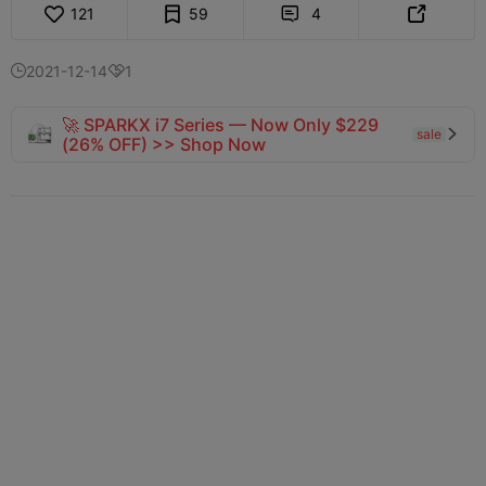
121
59
4


2021-12-14
1


🚀 SPARKX i7 Series — Now Only $229
sale

(26% OFF) >> Shop Now