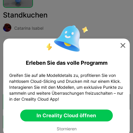
Standkuchen
Catarina Isabel
Print Settings

Hinzufügen
Haushalt
Wohndekoration & Ornamente



Erleben Sie das volle Programm
Druckkonfiguration hinzufügen

Mehr Punkte verdienen
Greifen Sie auf alle Modelldetails zu, profitieren Sie von
nahtlosem Cloud-Slicing und Drucken mit nur einem Klick.
Interagieren Sie mit den Modellen, um exklusive Punkte zu
sammeln und weitere Überraschungen freizuschalten – nur
in der Creality Cloud App!
Wolkenscheibe
In Creality Cloud öffnen

In Creality Cloud öffnen
Schub
135
72



Stornieren