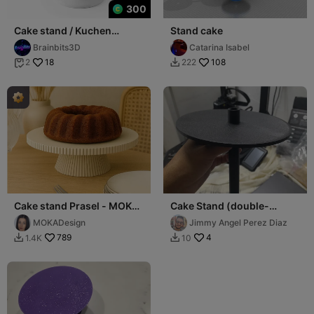
300
Cake stand / Kuchen
Stand cake
Tablett
Brainbits3D
Catarina Isabel
18
108
2
222


Cake stand Prasel - MOKA
Cake Stand (double-
Design
decker)
MOKADesign
Jimmy Angel Perez Diaz
789
4
1.4K
10

