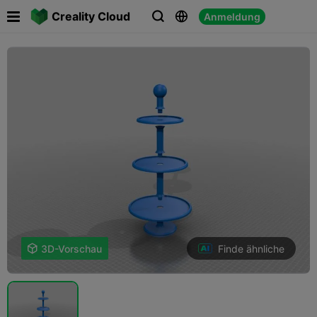

Creality Cloud
Anmeldung



Finde ähnliche

3D-Vorschau