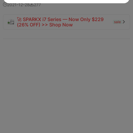
2021-12-28
277


🚀 SPARKX i7 Series — Now Only $229
sale

(26% OFF) >> Shop Now