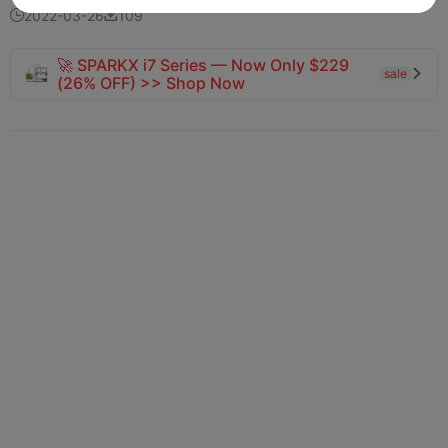
2022-03-26
109


🚀 SPARKX i7 Series — Now Only $229
sale

(26% OFF) >> Shop Now