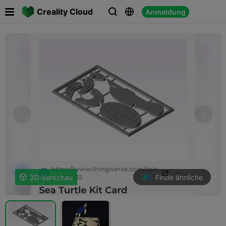

Creality Cloud
Anmeldung



Finde ähnliche

3D-Vorschau