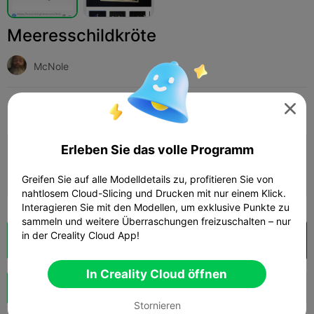
Meeresschildkröte
McNole
Print Settings
Hinzufügen
Spielzeug & Spiele
Brettspiele & Kartenspiele




Erleben Sie das volle Programm
Druckkonfiguration hinzufügen

Mehr Punkte verdienen
Greifen Sie auf alle Modelldetails zu, profitieren Sie von
nahtlosem Cloud-Slicing und Drucken mit nur einem Klick.
Interagieren Sie mit den Modellen, um exklusive Punkte zu
sammeln und weitere Überraschungen freizuschalten – nur
in der Creality Cloud App!
Wolkenscheibe
In Creality Cloud öffnen

In Creality Cloud öffnen
Schub
121
46



Stornieren