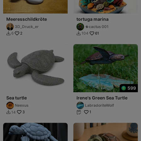
Meeresschildkröte
tortuga marina
3D_Druck_er
🌵cactus 001
2
61
6
104


599
Sea turtle
Irene's Green Sea Turtle
Neexus
LabradoriteWolf
3
1
14

