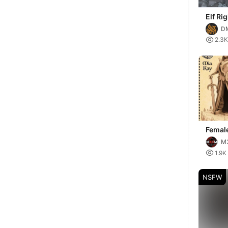
Elf Ri
Paladi
DM

2.3K
Female
M

1.9K
NSFW