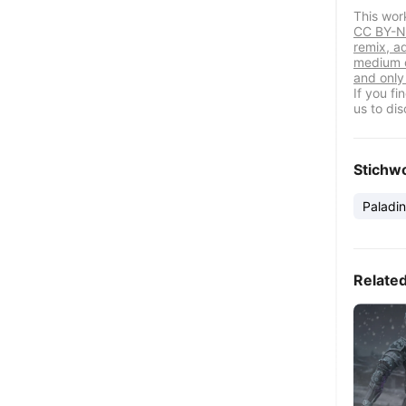
This wor
CC BY-NC
remix, a
medium o
and only 
If you f
us to dis
Stichw
Paladin
Relate