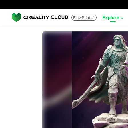
Explore
FlowPrint

