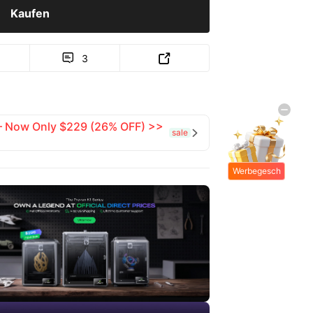
Kaufen
3


 — Now Only $229 (26% OFF) >>
sale

Werbegesch
enke