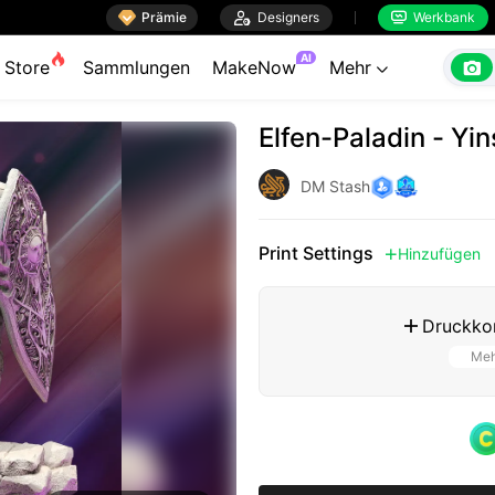

Prämie

Designers
Werkbank


AI

Store
Sammlungen
MakeNow
Mehr

Elfen-Paladin - Yin
DM Stash
Print Settings
Hinzufügen

Druckkon

Meh