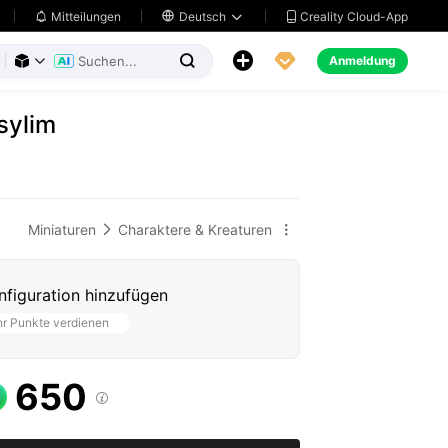
Creality Cloud-App
Mitteilungen

Deutsch





Anmeldung



sylim
Miniaturen
Charaktere & Kreaturen


figuration hinzufügen
r Punkte verdienen
650
