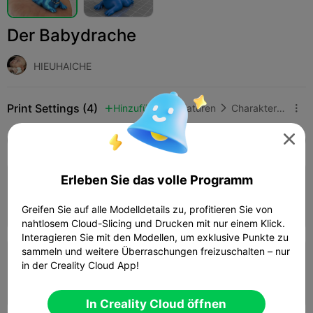
Der Babydrache
HIEUHAICHE
Print Settings (4)
Hinzufügen
Miniaturen
Charaktere & Kreaturen




Alle
K2 Plus
K2 Pro
K2
K2 SE
SPARKX 
4.0

Erleben Sie das volle Programm
0.2mm layer, 3 walls, 15% infill
39m 18s
1 plates
11.33g



Greifen Sie auf alle Modelldetails zu, profitieren Sie von
nahtlosem Cloud-Slicing und Drucken mit nur einem Klick.
Interagieren Sie mit den Modellen, um exklusive Punkte zu
sammeln und weitere Überraschungen freizuschalten – nur
0.2mm layer, 2 walls, 15% infill
in der Creality Cloud App!
51m 08s
1 plates
10.11g



In Creality Cloud öffnen