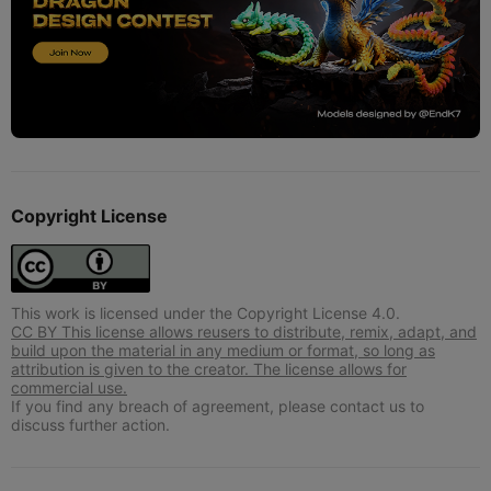
Copyright License
This work is licensed under the Copyright License 4.0.
CC BY This license allows reusers to distribute, remix, adapt, and
build upon the material in any medium or format, so long as
attribution is given to the creator. The license allows for
commercial use.
If you find any breach of agreement, please contact us to
discuss further action.