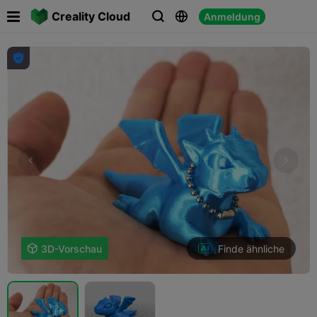

Creality Cloud
Anmeldung




Finde ähnliche

3D-Vorschau