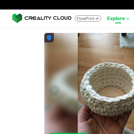
Explore
FlowPrint


