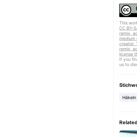
This wor
CC BY-SA 
remix, a
medium or
creator. 
remix, a
license t
If you f
us to dis
Stichw
Häkeln
Relate