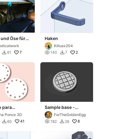
 und Öse für
Haken
schiene
dicatwork
Killuax204
7

2
61
140
7


o para
Sample base -
ame
Supportless
na Ponce 3D
ForTheGoldenEgg
(25mm)
41

8
60
782
28

