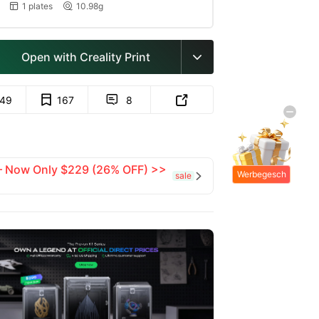
1 plates
10.98g


Open with Creality Print

149
167
8


 — Now Only $229 (26% OFF) >>
Werbegesch
sale

enke