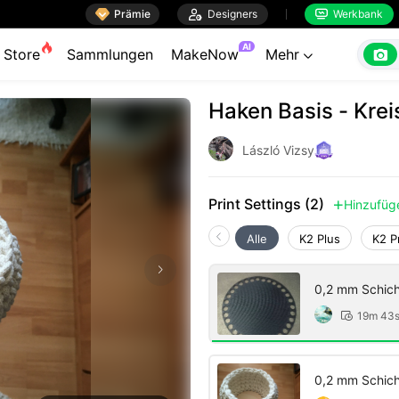

Prämie

Designers
Werkbank


AI

Store
Sammlungen
MakeNow
Mehr

Haken Basis - Krei
László Vizsy
Print Settings (2)
Hinzufüg

Alle
K2 Plus
K2 P
0,2 mm Schich
19m 43

0,2 mm Schich