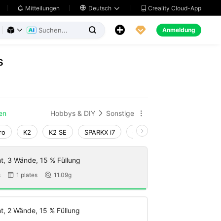
Creality Cloud-App
Mitteilungen

Deutsch





Anmeldung



s
en
Hobbys & DIY
Sonstige


ro
K2
K2 SE
SPARKX i7
Creality Hi
Ender-3 V4
t, 3 Wände, 15 % Füllung
s
1 plates
11.09g


t, 2 Wände, 15 % Füllung