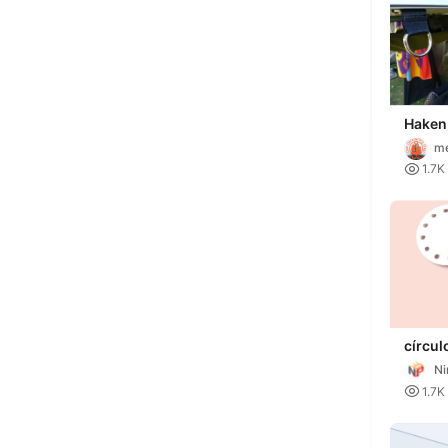
Haken
Keder
me

1.7K
círcul
macr
Ni

1.7K