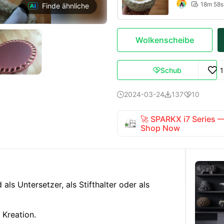
18m 58s

Finde ähnliche
Wolkenscheibe
Schub

2024-03-24
137
10



🚀 SPARKX i7 Series
Shop Now
als Untersetzer, als Stifthalter oder als
 Kreation.