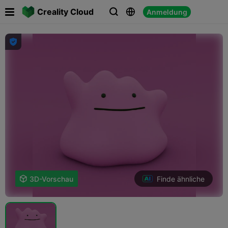

Creality Cloud
Anmeldung




Finde ähnliche

3D-Vorschau