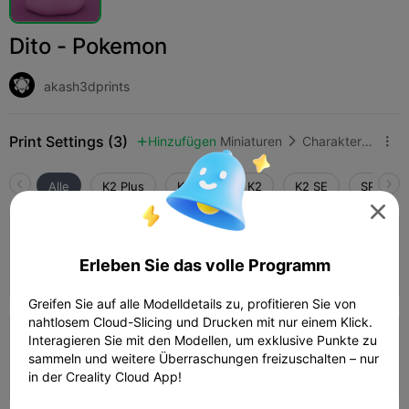
Dito - Pokemon
akash3dprints
Print Settings (3)
Hinzufügen
Miniaturen
Charaktere & Kreaturen



Alle
K2 Plus
K2 Pro
K2
K2 SE
SPARKX 

4.3

0.2mm layer, 3 walls, 15% infill
Erleben Sie das volle Programm
01h 21m
1 plates
68.40g



Greifen Sie auf alle Modelldetails zu, profitieren Sie von
nahtlosem Cloud-Slicing und Drucken mit nur einem Klick.
Interagieren Sie mit den Modellen, um exklusive Punkte zu
0.2mm layer, 2 walls, 15% infill
sammeln und weitere Überraschungen freizuschalten – nur
02h 13m
1 plates
91.06g



in der Creality Cloud App!