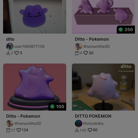
250
dito
Ditto - Pokemon
user1085877136
Wsonuchiha3D
3
30
2
4


100
Ditto - Pokemon
DITTO POKEMON
Wsonuchiha3D
Rickystrikis
124
60
27
140

