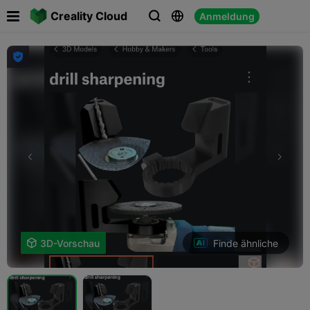

Creality Cloud
Anmeldung




Finde ähnliche

3D-Vorschau