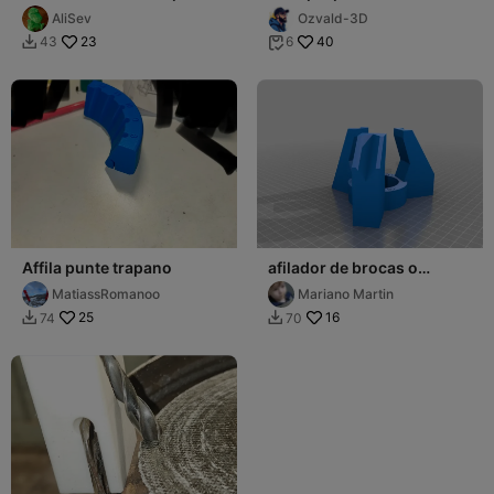
sharpener 118 degree
AliSev
Ozvald-3D
23
40
43
6


Affila punte trapano
afilador de brocas o
mechas
MatiassRomanoo
Mariano Martin
25
16
74
70

