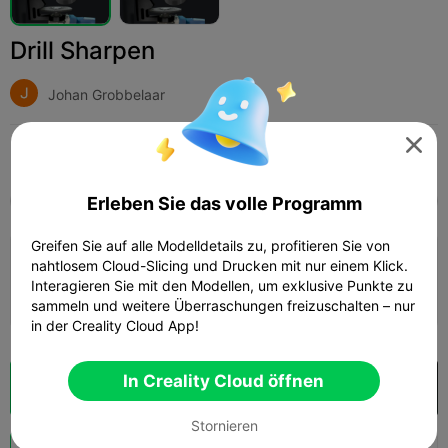
Drill Sharpen
Johan Grobbelaar

Print Settings (1)
Hinzufügen
Haushalt
Werkzeuge & Ersatzteile



Erleben Sie das volle Programm
Alle
K2 Plus
K2 Pro
K2
K2 SE
SPARKX 
Greifen Sie auf alle Modelldetails zu, profitieren Sie von
0.2mm layer, 2 walls, 15% infill
nahtlosem Cloud-Slicing und Drucken mit nur einem Klick.
Interagieren Sie mit den Modellen, um exklusive Punkte zu
01h 47m
1 plates
42.97g



sammeln und weitere Überraschungen freizuschalten – nur
in der Creality Cloud App!
In Creality Cloud öffnen
Wolkenscheibe
In Creality Cloud öffnen

Stornieren