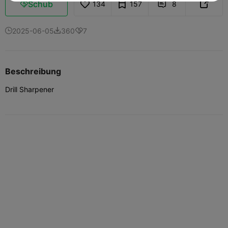
Schub
134
157
8



2025-06-05
360
7



Beschreibung
Drill Sharpener