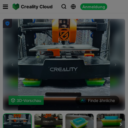

Creality Cloud
Anmeldung




Finde ähnliche

3D-Vorschau
