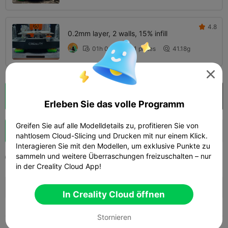
4.8

0.2mm layer, 2 walls, 15% infill
01h 03m
1 plates
41.18g




Wolkenscheibe
In Creality Cloud öffnen

Erleben Sie das volle Programm
Greifen Sie auf alle Modelldetails zu, profitieren Sie von
Schub
159
193
10



nahtlosem Cloud-Slicing und Drucken mit nur einem Klick.
Interagieren Sie mit den Modellen, um exklusive Punkte zu
sammeln und weitere Überraschungen freizuschalten – nur
2025-07-15
484
16



in der Creality Cloud App!
🚀 SPARKX i7 Series — Now Only $229
sale

(26% OFF) >> Shop Now
In Creality Cloud öffnen
Stornieren