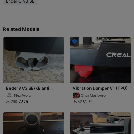
Ender-3 V3 SE
Related Models

Ender3 V3 SE/KE anti
Vibration Damper V1 (TPU)
vibration feet V2
FlexiWorx
ChuyMarlboro
75
20
290
32

