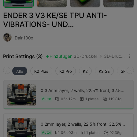
ENDER 3 V3 KE/SE TPU ANTI-
VIBRATIONS- UND
DÄMPFUNGSFÜSSE
Dain100x
Print Settings (3)
Hinzufügen
3D-Drucker
3D-Drucker-Teile



Alle
K2 Plus
K2 Pro
K2
K2 SE
SPARKX 
0.32mm layer, 2 walls, 22.5% front, 32.5%
rear, 0.6mm nozzle
Autor
05h 12m
1 plates
119.81g



0.2mm layer, 2 walls, 22.5% front, 32.5%
rear, 0.4mm nozzle
Autor
06h 03m
1 plates
92.35g


