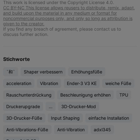
This work is licensed under the Copyright License 4.0.
CC BY-NC This license allows reusers to distribute, remix, adapt,
and build upon the material in any medium or format for
noncommercial purposes only, and only so long as attribution is
given to the creator.
If you find any breach of agreement, please contact us to
discuss further action.
Stichworte
`和`
Shaper verbessern
Erhöhungsfüße
acceleration
Vibration
Ender-3 V3 KE
weiche Füße
Rauschunterdrückung
Beschleunigung erhöhen
TPU
Druckerupgrade
...
3D-Drucker-Mod
3D-Drucker-Füße
Input Shaping
einfache Installation
Anti-Vibrations-Füße
Anti-Vibration
adxl345