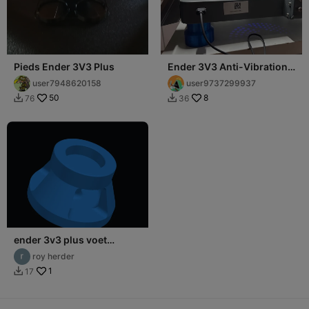
Pieds Ender 3V3 Plus
Ender 3V3 Anti-Vibration
Stand
user7948620158
user9737299937
50
8
76
36


ender 3v3 plus voet
demping
roy herder
1
17
