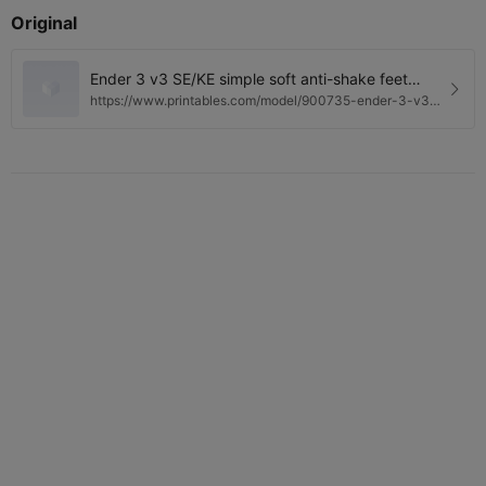
Original
Ender 3 v3 SE/KE simple soft anti-shake feet
(TPU) by Jack_R1 | Download free STL model |
https://www.printables.com/model/900735-ender-3-v3-
Printables.com
seke-simple-soft-anti-shake-feet-tpu