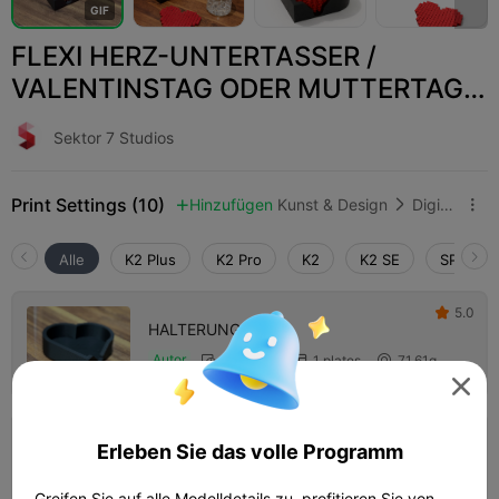
G
I
F
FLEXI HERZ-UNTERTASSER /
VALENTINSTAG ODER MUTTERTAG /
FIDGET-SPIELZEUG
Sektor 7 Studios
Print Settings (10)
Hinzufügen
Kunst & Design
Digitale Kunst



Alle
K2 Plus
K2 Pro
K2
K2 SE
SPARKX 
5.0

HALTERUNG
Autor
03h 01m
1 plates
71.61g




5.0

Erleben Sie das volle Programm
HERZ-UNTERSETZER FLEXI
Autor
03h 54m
1 plates
33.03g



Greifen Sie auf alle Modelldetails zu, profitieren Sie von