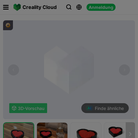

Creality Cloud
Anmeldung



Finde ähnliche

3D-Vorschau
