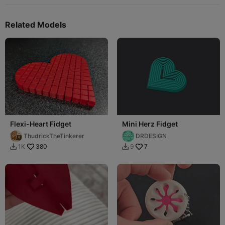
Related Models
Flexi-Heart Fidget
Mini Herz Fidget
ThudrickTheTinkerer
DRDESIGN
380
7
1K
9

