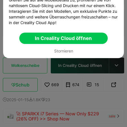
nahtlosem Cloud-Slicing und Drucken mit nur einem Klick.
Interagieren Sie mit den Modellen, um exklusive Punkte zu
sammeln und weitere Überraschungen freizuschalten – nur
HERZ-UNTERSETZER FLEXI
in der Creality Cloud App!
Autor
03h 39m
1 plates
34.26g



In Creality Cloud öffnen
Mehr sehen

Stornieren
Wolkenscheibe
In Creality Cloud öffnen

Schub
669
674
15



2025-01-15
1.8K
23



🚀 SPARKX i7 Series — Now Only $229
sale

(26% OFF) >> Shop Now