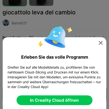
giocattolo leva del cambio
Bartol027
Print Settings (1)
Hinzufügen
Spielzeug & Spiele
Sonstige




Alle
K2 Plus
K2 Pro
K2
K2 SE
SPARKX 
Erleben Sie das volle Programm
4.0

0.2mm layer, 2 walls, 15% infill
Greifen Sie auf alle Modelldetails zu, profitieren Sie von
51m 19s
1 plates
8.23g



nahtlosem Cloud-Slicing und Drucken mit nur einem Klick.
Interagieren Sie mit den Modellen, um exklusive Punkte zu
sammeln und weitere Überraschungen freizuschalten – nur
in der Creality Cloud App!
Wolkenscheibe
In Creality Cloud öffnen

In Creality Cloud öffnen