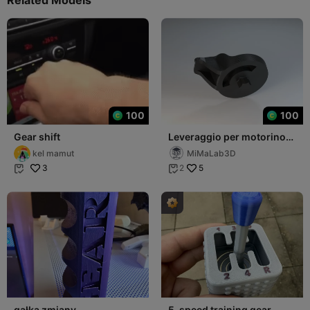
100
100
Gear shift
Leveraggio per motorino
ricircolo dell'Alfa Romeo
kel mamut
MiMaLab3D
Giulietta
3
5
2


gałka zmiany
5-speed training gear