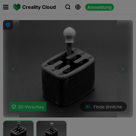

Creality Cloud
Anmeldung




Finde ähnliche

3D-Vorschau